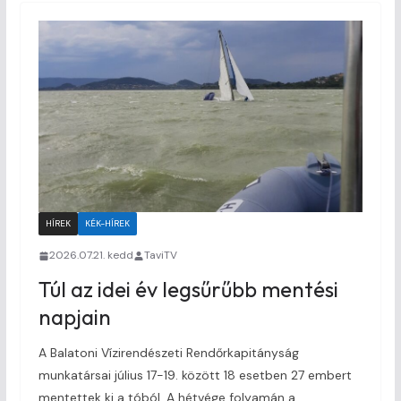
HÍREK
KÉK-HÍREK
2026.07.21. kedd
TaviTV
Túl az idei év legsűrűbb mentési
napjain
A Balatoni Vízirendészeti Rendőrkapitányság
munkatársai július 17-19. között 18 esetben 27 embert
mentettek ki a tóból. A hétvége folyamán a