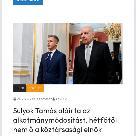
HÍREK
KÖZÉLET
2026.07.18. szombat
TaviTV
Sulyok Tamás aláírta az
alkotmánymódosítást, hétfőtől
nem ő a köztársasági elnök