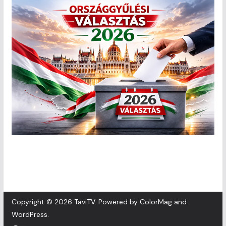
Copyright © 2026
TaviTV
. Powered by
ColorMag
and
WordPress
.