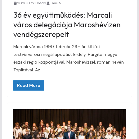
2026.07.21. kedd
TaviTV
36 év együttműködés: Marcali
város delegációja Maroshévízen
vendégszerepelt
Marcali városa 1990. február 26.- án kötött
testvérvárosi megállapodást Erdély, Hargita megye
északi régió központjával, Maroshévízzel, román nevén
Toplitával. Az
Read More