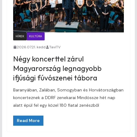
HÍREK
KULTÚRA
2026.07.21. kedd
TaviTV
Négy koncerttel zárul
Magyarország legnagyobb
ifjúsági fúvószenei tábora
Baranyában, Zalában, Somogyban és Horvátországban
koncerteznek a DDRF zenekarai Mindössze hét nap
alatt épül fel egy közel 180 fiatal zenészből
Read More