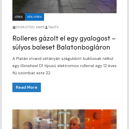
HÍREK
KÉK-HÍREK
2026.07.20. hétfő
TaviTV
Rolleres gázolt el egy gyalogost –
súlyos baleset Balatonbogláron
A Platán strand sétányán száguldott bukósisak nélkül
egy iSinwheel D1 típusú elektromos rollerrel egy 12 éves
fiú szombat este 22
Read More