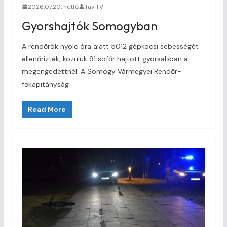
2026.07.20. hétfő
TaviTV
Gyorshajtók Somogyban
A rendőrök nyolc óra alatt 5012 gépkocsi sebességét
ellenőrizték, közülük 91 sofőr hajtott gyorsabban a
megengedettnél. A Somogy Vármegyei Rendőr-
főkapitányság
Read More