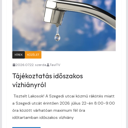
HÍREK
KÖZÉLET
2026.07.22. szerda
TaviTV
Tájékoztatás időszakos
vízhiányról
Tisztelt Lakosok! A Szegedi utcai közmű rákötés miatt
a Szegedi utcát érintően 2026. július 22-én 8:00-9:00
óra között várhatóan maximum fél óra
időtartamban időszakos vízhiány