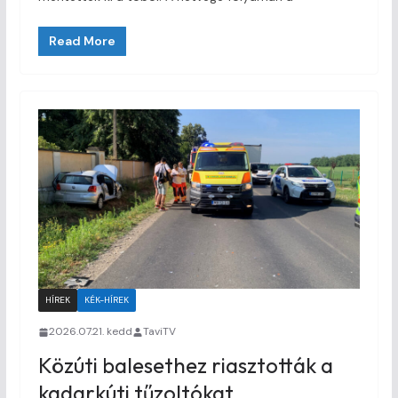
Read More
HÍREK
KÉK-HÍREK
2026.07.21. kedd
TaviTV
Közúti balesethez riasztották a
kadarkúti tűzoltókat