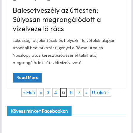
Balesetveszély az úttesten:
Súlyosan megrongálódott a
vízelvezető rács
Lakossági bejelentések és helyszíni felvételek alapján
azonnali beavatkozást igényel a Rózsa utca és
Noszlopy utca kereszteződésénél található,
megrongálódott útszéli vízelvezető
Read More
« Első
«
3
4
5
6
7
»
Utolsó »
Kövess minket Facebookon