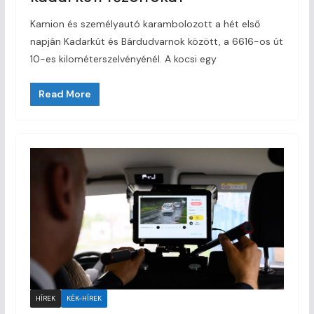
Kamion és személyautó karambolozott a hét első
napján Kadarkút és Bárdudvarnok között, a 6616-os út
10-es kilométerszelvényénél. A kocsi egy
Read More
HÍREK
KÉK-HÍREK