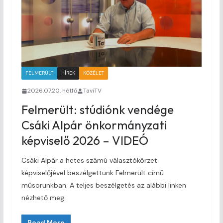
FELMERÜLT
HÍREK
KÖZÉLET
2026.07.20. hétfő
TaviTV
Felmerült: stúdiónk vendége
Csáki Alpár önkormányzati
képviselő 2026 – VIDEÓ
Csáki Alpár a hetes számú választókörzet
képviselőjével beszélgettünk Felmerült című
műsorunkban. A teljes beszélgetés az alábbi linken
nézhető meg:
Read More