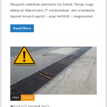
Vészjósló videóban jelentette be Sulyok Tamás, hogy
aláírja az Alaptörvény 17. módosítását, ami a hatályba
lépését követő naptól – azaz hétfőtől – megszünteti
Read More
HÍREK
KÖZÉLET
2026.07.17. péntek
TaviTV