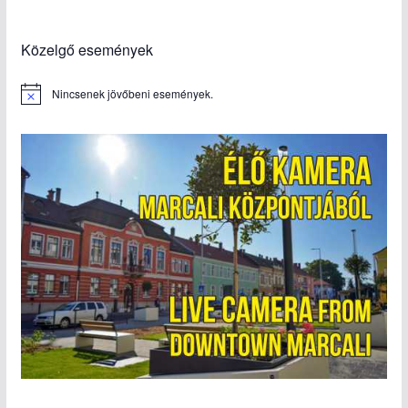
Közelgő események
Nincsenek jövőbeni események.
N
o
t
i
c
e