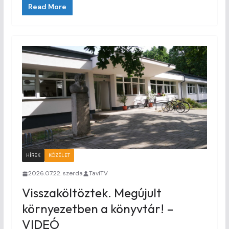
Read More
HÍREK
KÖZÉLET
2026.07.22. szerda
TaviTV
Visszaköltöztek. Megújult
környezetben a könyvtár! –
VIDEÓ