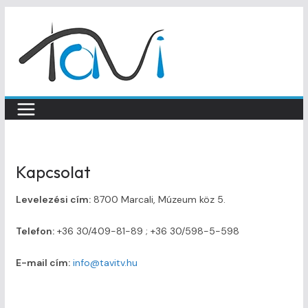
Skip
to
content
Kapcsolat
Levelezési cím:
8700 Marcali, Múzeum köz 5.
Telefon:
+36 30/409-81-89 ; +36 30/598-5-598
E-mail cím:
info@tavitv.hu