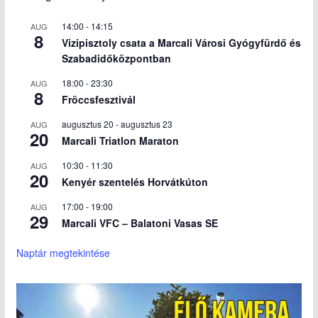
14:00
-
14:15
AUG
8
Vizipisztoly csata a Marcali Városi Gyógyfürdő és
Szabadidőközpontban
18:00
-
23:30
AUG
8
Fröccsfesztivál
augusztus 20
-
augusztus 23
AUG
20
Marcali Triatlon Maraton
10:30
-
11:30
AUG
20
Kenyér szentelés Horvátkúton
17:00
-
19:00
AUG
29
Marcali VFC – Balatoni Vasas SE
Naptár megtekintése