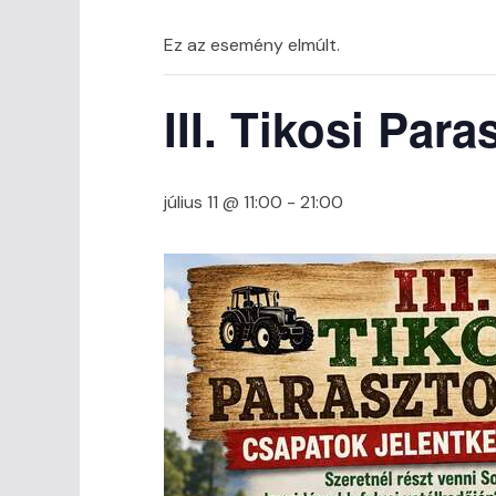
Ez az esemény elmúlt.
III. Tikosi Par
július 11 @ 11:00
-
21:00