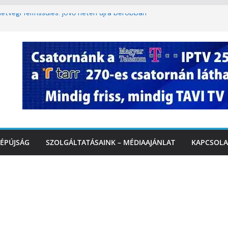
étvégi felfrissülés: jövő héten újra berobban
lomkorlátozás a Rákóczi utcában a hétvégi
miatt
. A 3. kerület TVE csapatát fogadta a
IDEÓ
tette a tűzoltók dolgát Marcalinál
iztonságos közlekedésért, elektromos
ÉPÚJSÁG
SZOLGÁLTATÁSAINK – MÉDIAAJÁNLAT
KAPCSOLA