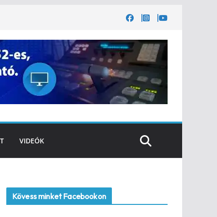
T
VIDEÓK
Kövess minket Facebookon