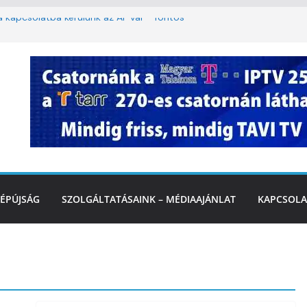
ha kapcsolatba kerülünk az AI-val – fontos
iztonságos közlekedésért, elektromos
étvégi felfrissülés: jövő héten újra berobban
stai szolgáltatásnyújtás a hőségriadó alatt
 Marcali Városi Gyógyfürdő és
ntban
ÉPÚJSÁG
SZOLGÁLTATÁSAINK – MÉDIAAJÁNLAT
KAPCSOLA