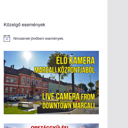
Közelgő események
Nincsenek jövőbeni események.
N
o
t
i
c
e