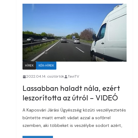
HÍREK
KÉK-HÍREK
2022.04.14. csütörtök
TaviTV
Lassabban haladt nála, ezért
leszorította az útról – VIDEÓ
A Kaposvári Járási Ügyészség közúti veszélyeztetés
bűntette miatt emelt vádat azzal a sofőrrel
szemben, aki többeket is veszélybe sodort azért,