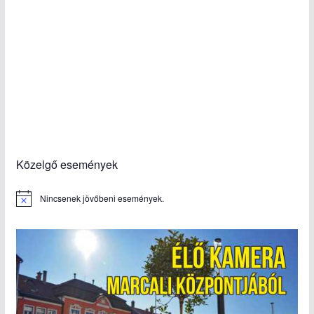
Közelgő események
Nincsenek jövőbeni események.
N
o
t
i
c
e