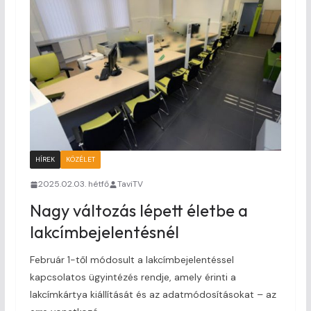
HÍREK
KÖZÉLET
2025.02.03. hétfő
TaviTV
Nagy változás lépett életbe a
lakcímbejelentésnél
Február 1-től módosult a lakcímbejelentéssel
kapcsolatos ügyintézés rendje, amely érinti a
lakcímkártya kiállítását és az adatmódosításokat – az