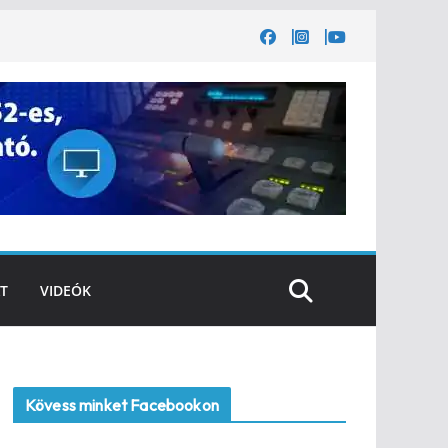
T
VIDEÓK
Kövess minket Facebookon