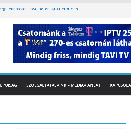
égi felfrissülés: jövő héten újra berobban
korlátozás a Rákóczi utcában a hétvégi
t
3. kerület TVE csapatát fogadta a
Ó
te a tűzoltók dolgát Marcalinál
onságos közlekedésért, elektromos
ÉPÚJSÁG
SZOLGÁLTATÁSAINK – MÉDIAAJÁNLAT
KAPCSOLA