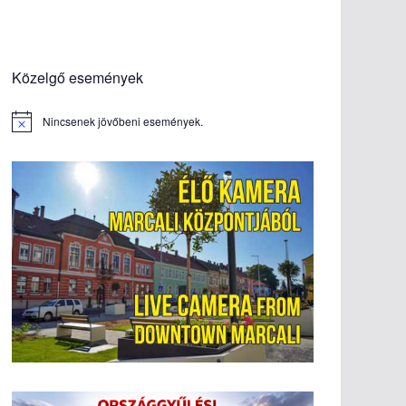
Közelgő események
Nincsenek jövőbeni események.
N
o
t
i
c
e