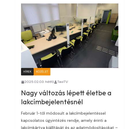
HÍREK
KÖZÉLET
2025.02.03. hétfő
TaviTV
Nagy változás lépett életbe a
lakcímbejelentésnél
Február 1-től módosult a lakcímbejelentéssel
kapcsolatos ügyintézés rendje, amely érinti a
lakcímkártya kiállítását és az adatmódosításokat –