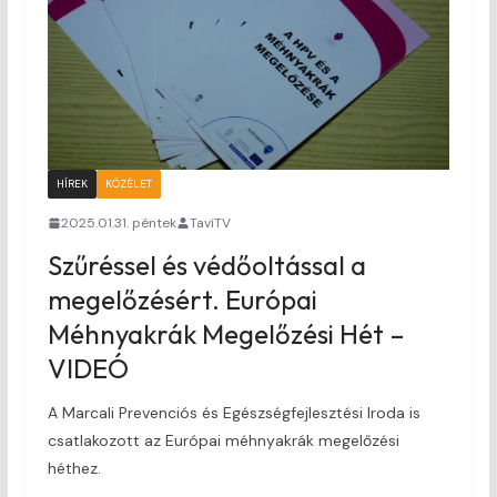
HÍREK
KÖZÉLET
2025.01.31. péntek
TaviTV
Szűréssel és védőoltással a
megelőzésért. Európai
Méhnyakrák Megelőzési Hét –
VIDEÓ
A Marcali Prevenciós és Egészségfejlesztési Iroda is
csatlakozott az Európai méhnyakrák megelőzési
héthez.