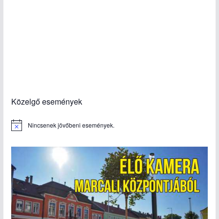
Közelgő események
Nincsenek jövőbeni események.
N
o
t
i
c
e