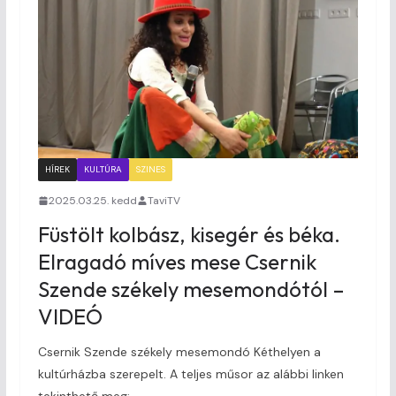
HÍREK
KULTÚRA
SZINES
2025.03.25. kedd
TaviTV
Füstölt kolbász, kisegér és béka.
Elragadó míves mese Csernik
Szende székely mesemondótól –
VIDEÓ
Csernik Szende székely mesemondó Kéthelyen a
kultúrházba szerepelt. A teljes műsor az alábbi linken
tekinthető meg: