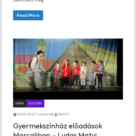
Read More
HÍREK
KULTÚRA
2025.02.27. csütörtök
TaviTV
Gyermekszínház előadások
Marcaliban – Ludas Matyi