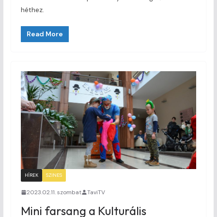
héthez.
Read More
HÍREK
SZINES
2023.02.11. szombat
TaviTV
Mini farsang a Kulturális