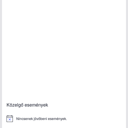
Közelgő események
Nincsenek jövőbeni események.
N
o