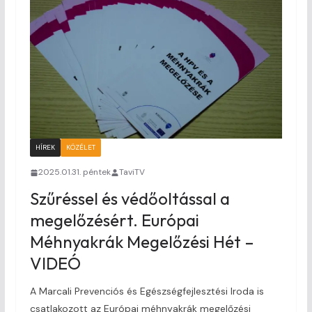
HÍREK
KÖZÉLET
2025.01.31. péntek
TaviTV
Szűréssel és védőoltással a
megelőzésért. Európai
Méhnyakrák Megelőzési Hét –
VIDEÓ
A Marcali Prevenciós és Egészségfejlesztési Iroda is
csatlakozott az Európai méhnyakrák megelőzési