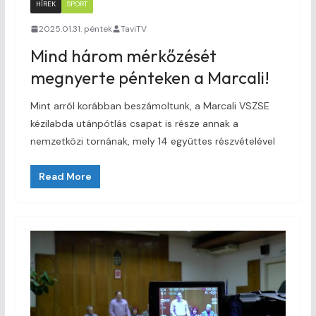
HÍREK
SPORT
2025.01.31. péntek
TaviTV
Mind három mérkőzését
megnyerte pénteken a Marcali!
Mint arról korábban beszámoltunk, a Marcali VSZSE
kézilabda utánpótlás csapat is része annak a
nemzetközi tornának, mely 14 együttes részvételével
Read More