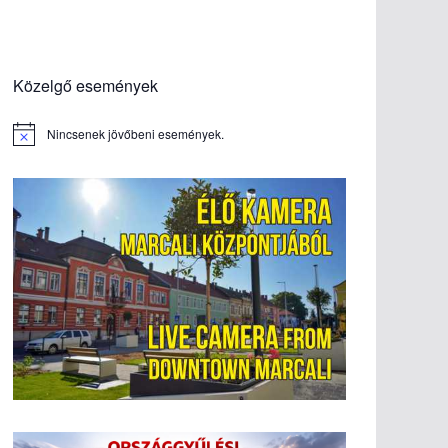
Közelgő események
Nincsenek jövőbeni események.
N
o
t
i
c
e