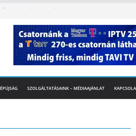
égi felfrissülés: jövő héten újra berobban
korlátozás a Rákóczi utcában a hétvégi
t
3. kerület TVE csapatát fogadta a
Ó
te a tűzoltók dolgát Marcalinál
onságos közlekedésért, elektromos
ÉPÚJSÁG
SZOLGÁLTATÁSAINK – MÉDIAAJÁNLAT
KAPCSOLA