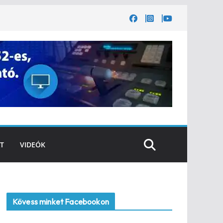
T
VIDEÓK
Kövess minket Facebookon