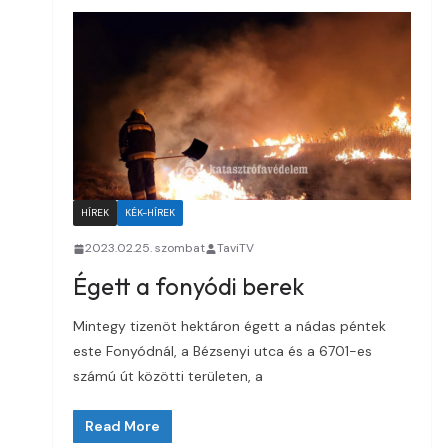
HÍREK
KÉK-HÍREK
2023.02.25. szombat
TaviTV
Égett a fonyódi berek
Mintegy tizenöt hektáron égett a nádas péntek
este Fonyódnál, a Bézsenyi utca és a 6701-es
számú út közötti területen, a
Read More