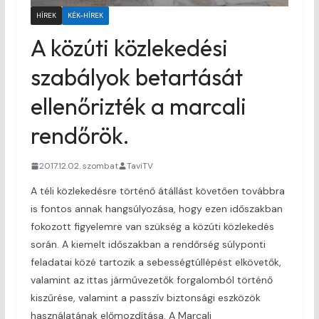
HÍREK
KÉK-HÍREK
A közúti közlekedési
szabályok betartását
ellenőrizték a marcali
rendőrök.
2017.12.02. szombat
TaviTV
A téli közlekedésre történő átállást követően továbbra
is fontos annak hangsúlyozása, hogy ezen időszakban
fokozott figyelemre van szükség a közúti közlekedés
során. A kiemelt időszakban a rendőrség súlyponti
feladatai közé tartozik a sebességtúllépést elkövetők,
valamint az ittas járművezetők forgalomból történő
kiszűrése, valamint a passzív biztonsági eszközök
használatának előmozdítása. A Marcali