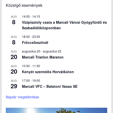
Közelgő események
14:00
-
14:15
AUG
8
Vizipisztoly csata a Marcali Városi Gyógyfürdő és
Szabadidőközpontban
18:00
-
23:30
AUG
8
Fröccsfesztivál
augusztus 20
-
augusztus 23
AUG
20
Marcali Triatlon Maraton
10:30
-
11:30
AUG
20
Kenyér szentelés Horvátkúton
17:00
-
19:00
AUG
29
Marcali VFC – Balatoni Vasas SE
Naptár megtekintése