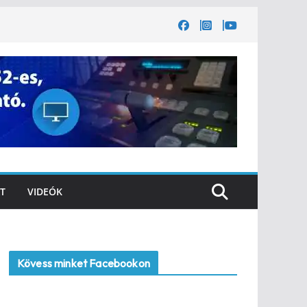
T
VIDEÓK
Kövess minket Facebookon