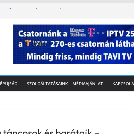
étvégi felfrissülés: jövő héten újra berobban
lomkorlátozás a Rákóczi utcában a hétvégi
miatt
. A 3. kerület TVE csapatát fogadta a
IDEÓ
tette a tűzoltók dolgát Marcalinál
iztonságos közlekedésért, elektromos
ÉPÚJSÁG
SZOLGÁLTATÁSAINK – MÉDIAAJÁNLAT
KAPCSOLA
a táncosok és barátaik –