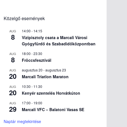
Közelgő események
14:00
-
14:15
AUG
8
Vizipisztoly csata a Marcali Városi
Gyógyfürdő és Szabadidőközpontban
18:00
-
23:30
AUG
8
Fröccsfesztivál
augusztus 20
-
augusztus 23
AUG
20
Marcali Triatlon Maraton
10:30
-
11:30
AUG
20
Kenyér szentelés Horvátkúton
17:00
-
19:00
AUG
29
Marcali VFC – Balatoni Vasas SE
Naptár megtekintése