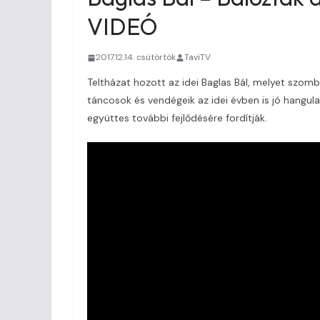
VIDEÓ
2017.12.14. csütörtök
TaviTV
Teltházat hozott az idei Baglas Bál, melyet szo
táncosok és vendégeik az idei évben is jó hangul
együttes további fejlődésére fordítják.