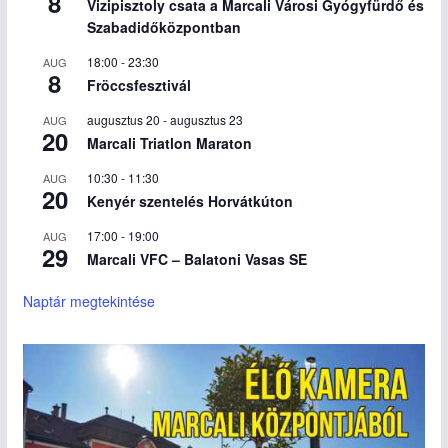
8
Vizipisztoly csata a Marcali Városi Gyógyfürdő és
Szabadidőközpontban
18:00
-
23:30
AUG
8
Fröccsfesztivál
augusztus 20
-
augusztus 23
AUG
20
Marcali Triatlon Maraton
10:30
-
11:30
AUG
20
Kenyér szentelés Horvátkúton
17:00
-
19:00
AUG
29
Marcali VFC – Balatoni Vasas SE
Naptár megtekintése