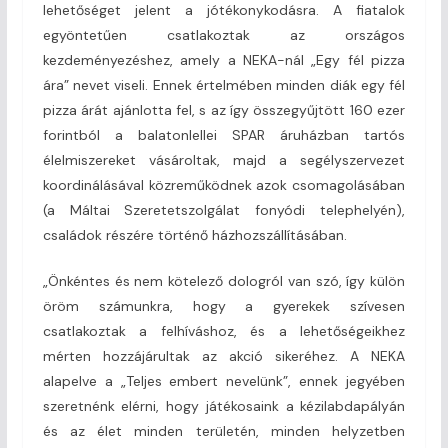
lehetőséget jelent a jótékonykodásra. A fiatalok
egyöntetűen csatlakoztak az országos
kezdeményezéshez, amely a NEKA-nál „Egy fél pizza
ára” nevet viseli. Ennek értelmében minden diák egy fél
pizza árát ajánlotta fel, s az így összegyűjtött 160 ezer
forintból a balatonlellei SPAR áruházban tartós
élelmiszereket vásároltak, majd a segélyszervezet
koordinálásával közreműködnek azok csomagolásában
(a Máltai Szeretetszolgálat fonyódi telephelyén),
családok részére történő házhozszállításában.
„Önkéntes és nem kötelező dologról van szó, így külön
öröm számunkra, hogy a gyerekek szívesen
csatlakoztak a felhíváshoz, és a lehetőségeikhez
mérten hozzájárultak az akció sikeréhez. A NEKA
alapelve a „Teljes embert nevelünk”, ennek jegyében
szeretnénk elérni, hogy játékosaink a kézilabdapályán
és az élet minden területén, minden helyzetben