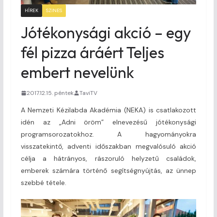
HÍREK
SZINES
Jótékonysági akció – egy
fél pizza áráért Teljes
embert nevelünk
2017.12.15. péntek
TaviTV
A Nemzeti Kézilabda Akadémia (NEKA) is csatlakozott
idén az „Adni öröm” elnevezésű jótékonysági
programsorozatokhoz. A hagyományokra
visszatekintő, adventi időszakban megvalósuló akció
célja a hátrányos, rászoruló helyzetű családok,
emberek számára történő segítségnyújtás, az ünnep
szebbé tétele.