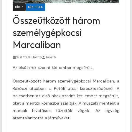
HÍREK
KÉK-HÍREK
Összeütközött három
személygépkocsi
Marcaliban
2017.12.18. hétfő
TaviTV
Az első hírek szerint két ember megsérült.
Összeütközött három személygépkocsi Marcaliban, a
Rákóczi utcában, a Petőfi utcai kereszteződésnél. A
balesetben az első hírek szerint két ember megsérült,
őket a mentők kórházba szállítják. A műszaki mentést a
marcali hivatásos tűzoltók végzik. Az egység
áramtalanította a járműveket.