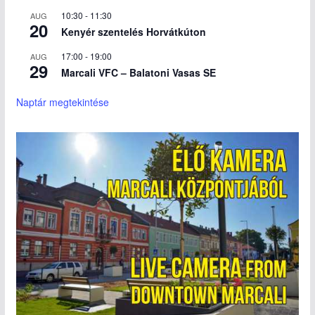
10:30
-
11:30
AUG
20
Kenyér szentelés Horvátkúton
17:00
-
19:00
AUG
29
Marcali VFC – Balatoni Vasas SE
Naptár megtekintése