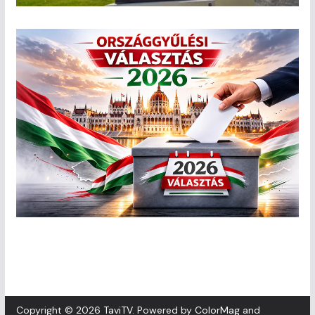
Copyright © 2026
TaviTV
. Powered by
ColorMag
and