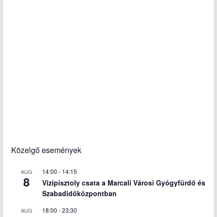
Közelgő események
14:00
-
14:15
AUG
8
Vizipisztoly csata a Marcali Városi Gyógyfürdő és
Szabadidőközpontban
18:00
-
23:30
AUG