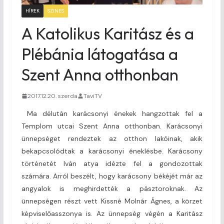
HÍREK
SZINES
A Katolikus Karitász és a
Plébánia látogatása a
Szent Anna otthonban
2017.12.20. szerda
TaviTV
Ma délután karácsonyi énekek hangzottak fel a
Templom utcai Szent Anna otthonban. Karácsonyi
ünnepséget rendeztek az otthon lakóinak, akik
bekapcsolódtak a karácsonyi éneklésbe. Karácsony
történetét Iván atya idézte fel a gondozottak
számára. Arról beszélt, hogy karácsony békéjét már az
angyalok is meghirdették a pásztoroknak. Az
ünnepségen részt vett Kissné Molnár Ágnes, a körzet
képviselőasszonya is. Az ünnepség végén a Karitász