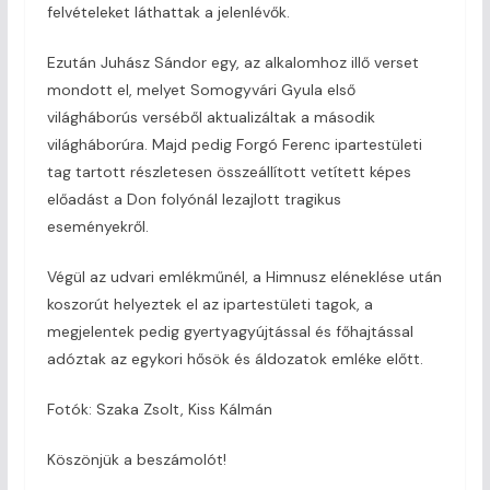
felvételeket láthattak a jelenlévők.
Ezután Juhász Sándor egy, az alkalomhoz illő verset
mondott el, melyet Somogyvári Gyula első
világháborús verséből aktualizáltak a második
világháborúra. Majd pedig Forgó Ferenc ipartestületi
tag tartott részletesen összeállított vetített képes
előadást a Don folyónál lezajlott tragikus
eseményekről.
Végül az udvari emlékműnél, a Himnusz eléneklése után
koszorút helyeztek el az ipartestületi tagok, a
megjelentek pedig gyertyagyújtással és főhajtással
adóztak az egykori hősök és áldozatok emléke előtt.
Fotók: Szaka Zsolt, Kiss Kálmán
Köszönjük a beszámolót!