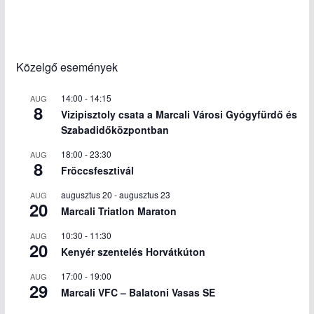
Közelgő események
14:00
-
14:15
AUG
8
Vizipisztoly csata a Marcali Városi Gyógyfürdő és
Szabadidőközpontban
18:00
-
23:30
AUG
8
Fröccsfesztivál
augusztus 20
-
augusztus 23
AUG
20
Marcali Triatlon Maraton
10:30
-
11:30
AUG
20
Kenyér szentelés Horvátkúton
17:00
-
19:00
AUG
29
Marcali VFC – Balatoni Vasas SE