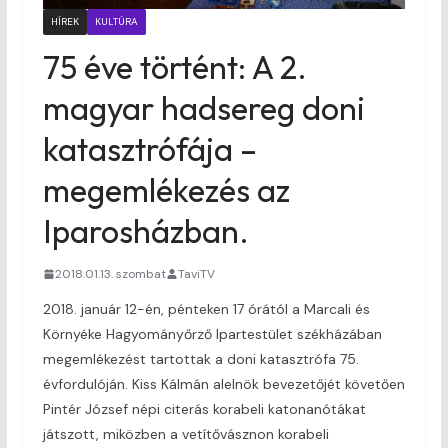
HÍREK
KULTÚRA
75 éve történt: A 2.
magyar hadsereg doni
katasztrófája –
megemlékezés az
Iparosházban.
2018.01.13. szombat
TaviTV
2018. január 12-én, pénteken 17 órától a Marcali és
Környéke Hagyományőrző Ipartestület székházában
megemlékezést tartottak a doni katasztrófa 75.
évfordulóján. Kiss Kálmán alelnök bevezetőjét követően
Pintér József népi citerás korabeli katonanótákat
játszott, miközben a vetítővásznon korabeli