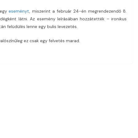
n egy
eseményt
, miszerint a február 24-én megrendezendő 8.
endégként látni. Az esemény leírásában hozzátették – ironikus
n felüdülés lenne egy bulis levezetés.
alószínűleg ez csak egy felvetés marad.