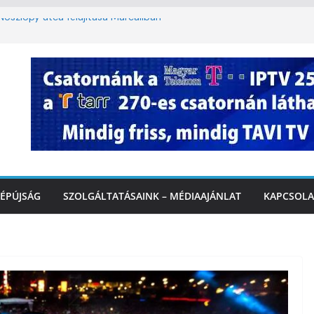
oszlopy utca felújítása Marcaliban –
szombattól másodfokú lesz a hőségriasztás
ulában: lakossági felháborodást váltott ki a
llyazás Marcaliban – VIDEÓ
k a Balatonnál – az első félidő végén
Marcalinál
ÉPÚJSÁG
SZOLGÁLTATÁSAINK – MÉDIAAJÁNLAT
KAPCSOLA