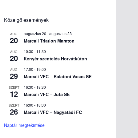
Közelgő események
augusztus 20
-
augusztus 23
AUG
20
Marcali Triatlon Maraton
10:30
-
11:30
AUG
20
Kenyér szentelés Horvátkúton
17:00
-
19:00
AUG
29
Marcali VFC – Balatoni Vasas SE
16:30
-
18:30
SZEPT
12
Marcali VFC – Juta SE
16:00
-
18:00
SZEPT
26
Marcali VFC – Nagyatádi FC
Naptár megtekintése