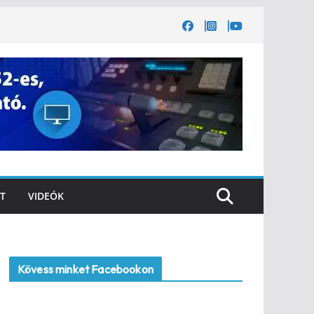
T
VIDEÓK
Kövess minket Facebookon