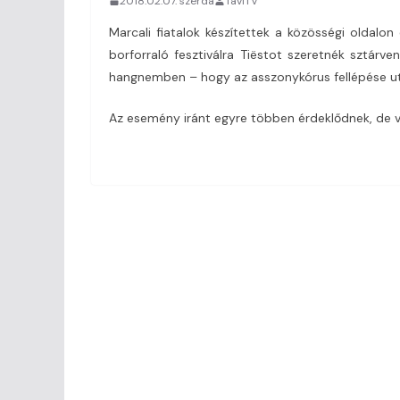
2018.02.07. szerda
TaviTV
Marcali fiatalok készítettek a közösségi oldalo
borforraló fesztiválra Tiëstot szeretnék sztárv
hangnemben – hogy az asszonykórus fellépése utá
Az esemény iránt egyre többen érdeklődnek, de v