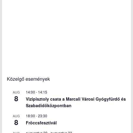
Közelgő események
14:00
-
14:15
AUG
8
Vizipisztoly csata a Marcali Városi Gyógyfürdő és
Szabadidőközpontban
18:00
-
23:30
AUG
8
Fröccsfesztivál
augusztus 20
-
augusztus 23
AUG