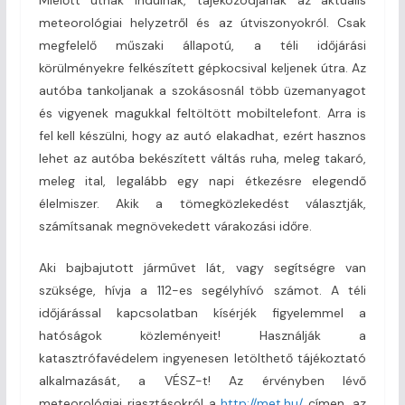
meteorológiai helyzetről és az útviszonyokról. Csak
megfelelő műszaki állapotú, a téli időjárási
körülményekre felkészített gépkocsival keljenek útra. Az
autóba tankoljanak a szokásosnál több üzemanyagot
és vigyenek magukkal feltöltött mobiltelefont. Arra is
fel kell készülni, hogy az autó elakadhat, ezért hasznos
lehet az autóba bekészített váltás ruha, meleg takaró,
meleg ital, legalább egy napi étkezésre elegendő
élelmiszer. Akik a tömegközlekedést választják,
számítsanak megnövekedett várakozási időre.
Aki bajbajutott járművet lát, vagy segítségre van
szüksége, hívja a 112-es segélyhívó számot. A téli
időjárással kapcsolatban kísérjék figyelemmel a
hatóságok közleményeit! Használják a
katasztrófavédelem ingyenesen letölthető tájékoztató
alkalmazását, a VÉSZ-t! Az érvényben lévő
meteorológiai riasztásokról a
http://met.hu/
címen, az