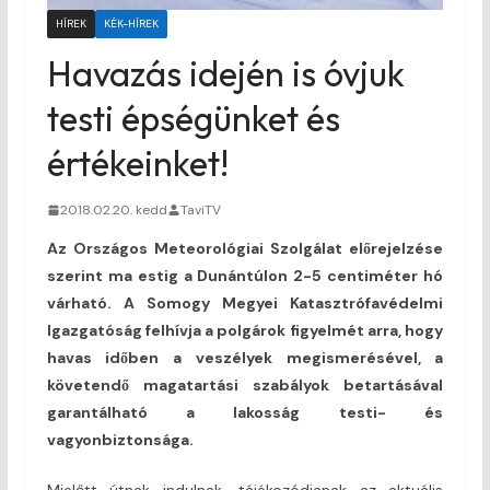
HÍREK
KÉK-HÍREK
Havazás idején is óvjuk
testi épségünket és
értékeinket!
2018.02.20. kedd
TaviTV
Az Országos Meteorológiai Szolgálat előrejelzése
szerint ma estig a Dunántúlon 2-5 centiméter hó
várható. A Somogy Megyei Katasztrófavédelmi
Igazgatóság felhívja a polgárok figyelmét arra, hogy
havas időben a veszélyek megismerésével, a
követendő magatartási szabályok betartásával
garantálható a lakosság testi- és
vagyonbiztonsága.
Mielőtt útnak indulnak, tájékozódjanak az aktuális