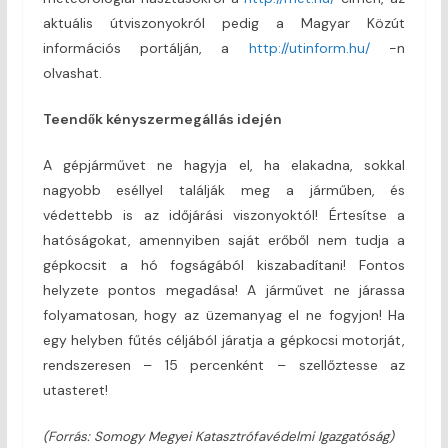
aktuális útviszonyokról pedig a Magyar Közút
információs portálján, a
http://utinform.hu/
-n
olvashat.
Teendők kényszermegállás idején
A gépjárművet ne hagyja el, ha elakadna, sokkal
nagyobb eséllyel találják meg a járműben, és
védettebb is az időjárási viszonyoktól! Értesítse a
hatóságokat, amennyiben saját erőből nem tudja a
gépkocsit a hó fogságából kiszabadítani! Fontos
helyzete pontos megadása! A járművet ne járassa
folyamatosan, hogy az üzemanyag el ne fogyjon! Ha
egy helyben fűtés céljából járatja a gépkocsi motorját,
rendszeresen – 15 percenként – szellőztesse az
utasteret!
(Forrás: Somogy Megyei Katasztrófavédelmi Igazgatóság)