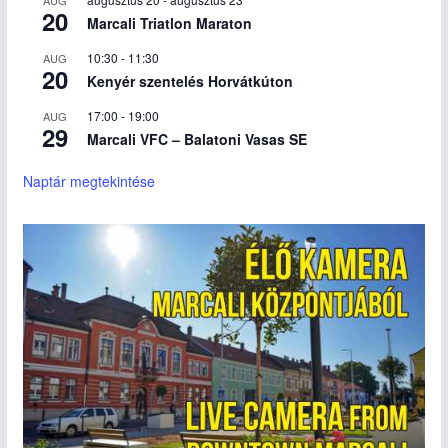
20
Marcali Triatlon Maraton
10:30
-
11:30
AUG
20
Kenyér szentelés Horvátkúton
17:00
-
19:00
AUG
29
Marcali VFC – Balatoni Vasas SE
Naptár megtekintése