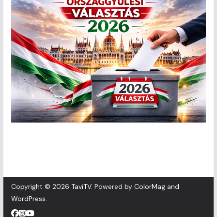
Copyright © 2026
TaviTV
. Powered by
ColorMag
and
WordPress
.