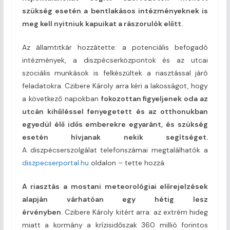
szükség esetén a bentlakásos intézményeknek is
meg kell nyitniuk kapuikat a rászorulók előtt.
Az államtitkár hozzátette: a potenciális befogadó
intézmények, a diszpécserközpontok és az utcai
szociális munkások is felkészültek a riasztással járó
feladatokra. Czibere Károly arra kéri a lakosságot, hogy
a következő napokban
fokozottan figyeljenek oda az
utcán kihűléssel fenyegetett és az otthonukban
egyedül élő idős emberekre egyaránt, és szükség
esetén hívjanak nekik segítséget.
A diszpécserszolgálat telefonszámai megtalálhatók a
diszpecserportal.hu
oldalon – tette hozzá.
A riasztás a mostani meteorológiai előrejelzések
alapján várhatóan egy hétig lesz
érvényben
. Czibere Károly kitért arra: az extrém hideg
miatt a kormány a krízisidőszak 360 millió forintos