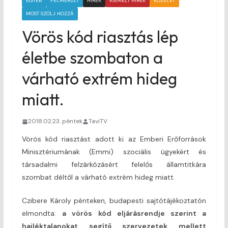
EGYÉB
FELMERÜLT
HÍREK
KIEMELT HÍREK
KÖZÉLET
MOST SZÓLJ HOZZÁ
Vörös kód riasztás lép
életbe szombaton a
várható extrém hideg
miatt.
2018.02.23. péntek
TaviTV
Vörös kód riasztást adott ki az Emberi Erőforrások
Minisztériumának (Emmi) szociális ügyekért és
társadalmi felzárkózásért felelős államtitkára
szombat déltől a várható extrém hideg miatt.
Czibere Károly pénteken, budapesti sajtótájékoztatón
elmondta:
a vörös kód eljárásrendje szerint a
hajléktalanokat segítő szervezetek mellett