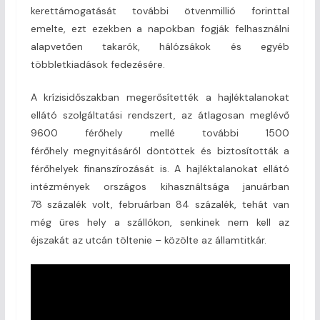
kerettámogatását további ötvenmillió forinttal
emelte, ezt ezekben a napokban fogják felhasználni
alapvetően takarók, hálózsákok és egyéb
többletkiadások fedezésére.
A krízisidőszakban megerősítették a hajléktalanokat
ellátó szolgáltatási rendszert, az átlagosan meglévő
9600 férőhely mellé további 1500
férőhely megnyitásáról döntöttek és biztosították a
férőhelyek finanszírozását is. A hajléktalanokat ellátó
intézmények országos kihasználtsága januárban
78 százalék volt, februárban 84 százalék, tehát van
még üres hely a szállókon, senkinek nem kell az
éjszakát az utcán töltenie – közölte az államtitkár.