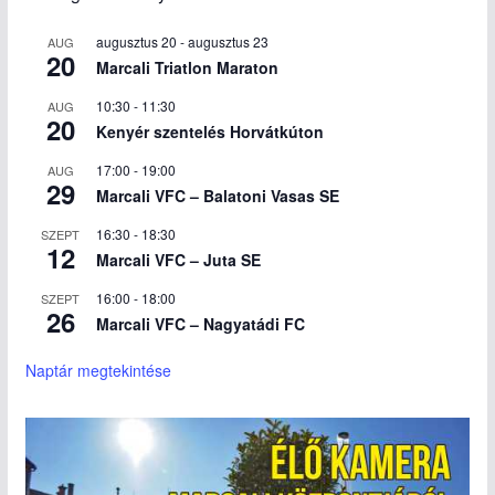
augusztus 20
-
augusztus 23
AUG
20
Marcali Triatlon Maraton
10:30
-
11:30
AUG
20
Kenyér szentelés Horvátkúton
17:00
-
19:00
AUG
29
Marcali VFC – Balatoni Vasas SE
16:30
-
18:30
SZEPT
12
Marcali VFC – Juta SE
16:00
-
18:00
SZEPT
26
Marcali VFC – Nagyatádi FC
Naptár megtekintése