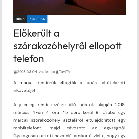
HÍREK
KÉK-HÍREK
Előkerült a
szórakozóhelyről ellopott
telefon
2018.03.04. vasárnap
TaviTV
A marcali rendőrök elfogták a lopás feltételezett
elkövetőjét.
A jelenleg rendelkezésre álló adatok alapján 2018.
március 4-én 4 óra 45 perc körül B. Csaba egy
marcali szórakozóhely asztaláról eltulajdonított egy
mobiltelefont, majd távozott az egységből.
Gyalogosan tartott hazafelé, amikor észlelte, hogy egy