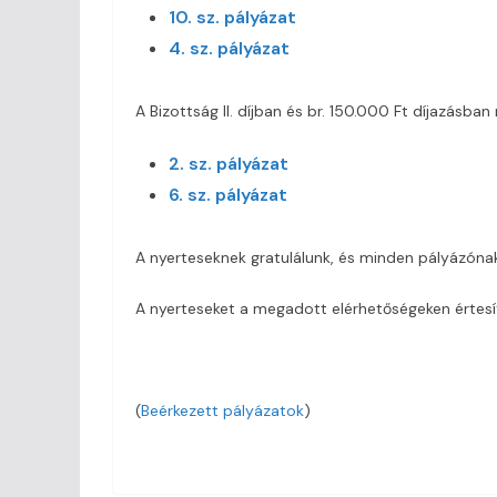
10. sz. pályázat
4. sz. pályázat
A Bizottság II. díjban és br. 150.000 Ft díjazásban 
2. sz. pályázat
6. sz. pályázat
A nyerteseknek gratulálunk, és minden pályázónak
A nyerteseket a megadott elérhetőségeken értesít
(
Beérkezett pályázatok
)