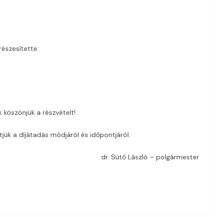
részesítette:
 köszönjük a részvételt!
jük a díjátadás módjáról és időpontjáról.
dr. Sütő László – polgármester