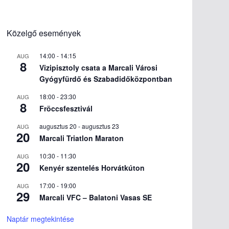
Közelgő események
14:00
-
14:15
AUG
8
Vizipisztoly csata a Marcali Városi
Gyógyfürdő és Szabadidőközpontban
18:00
-
23:30
AUG
8
Fröccsfesztivál
augusztus 20
-
augusztus 23
AUG
20
Marcali Triatlon Maraton
10:30
-
11:30
AUG
20
Kenyér szentelés Horvátkúton
17:00
-
19:00
AUG
29
Marcali VFC – Balatoni Vasas SE
Naptár megtekintése