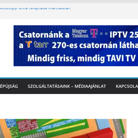
oszlopy utca felújítása Marcaliban –
szombattól másodfokú lesz a hőségriasztás
ulában: lakossági felháborodást váltott ki a
llyazás Marcaliban – VIDEÓ
 a Balatonnál – az első félidő végén
Marcalinál
ÉPÚJSÁG
SZOLGÁLTATÁSAINK – MÉDIAAJÁNLAT
KAPCSOLA