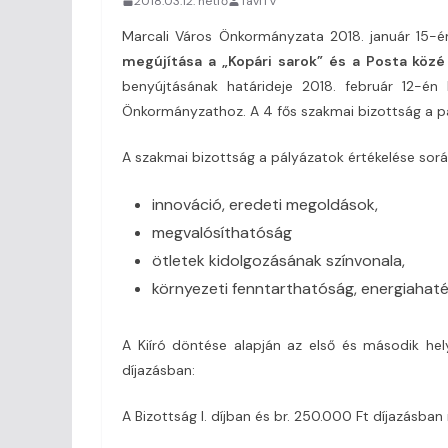
2018.03.12. hétfő
TaviTV
Marcali Város Önkormányzata 2018. január 15-én
megújítása a „Kopári sarok” és a Posta köz
benyújtásának határideje 2018. február 12-én
Önkormányzathoz. A 4 fős szakmai bizottság a pá
A szakmai bizottság a pályázatok értékelése sor
innováció, eredeti megoldások,
megvalósíthatóság
ötletek kidolgozásának színvonala,
környezeti fenntarthatóság, energiahat
A Kiíró döntése alapján az első és második hel
díjazásban:
A Bizottság I. díjban és br. 250.000 Ft díjazásban 