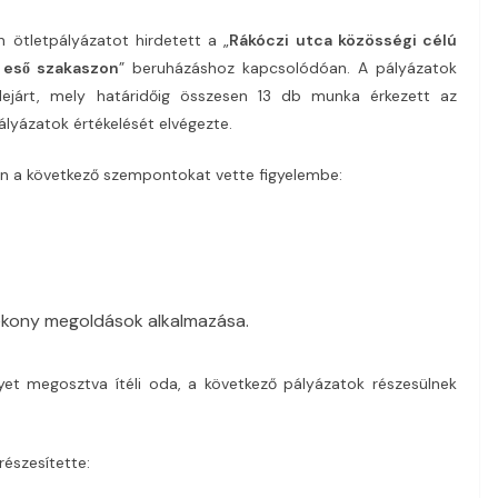
 ötletpályázatot hirdetett a „
Rákóczi utca közösségi célú
é eső szakaszon
” beruházáshoz kapcsolódóan. A pályázatok
 lejárt, mely határidőig összesen 13 db munka érkezett az
lyázatok értékelését elvégezte.
án a következő szempontokat vette figyelembe:
ékony megoldások alkalmazása.
yet megosztva ítéli oda, a következő pályázatok részesülnek
részesítette: