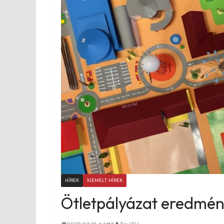
HÍREK
KIEMELT HÍREK
Ötletpályázat eredmén