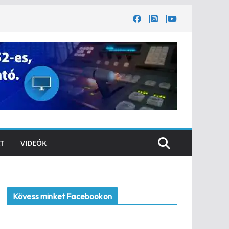
T
VIDEÓK
Kövess minket Facebookon