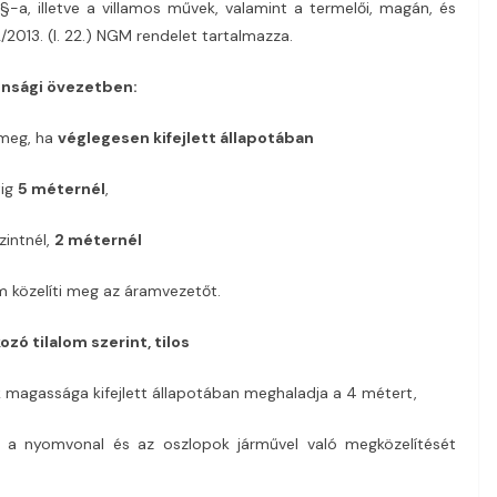
 §-a, illetve a villamos művek, valamint a termelői, magán, és
/2013. (I. 22.) NGM rendelet tartalmazza.
onsági övezetben:
 meg, ha
véglegesen kifejlett állapotában
tig
5 méternél
,
zintnél,
2 méternél
 közelíti meg az áramvezetőt.
zó tilalom szerint,
tilos
k magassága kifejlett állapotában meghaladja a 4 métert,
y a nyomvonal és az oszlopok járművel való megközelítését