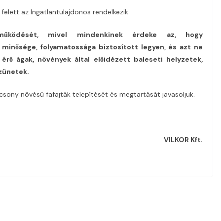
 felett az Ingatlantulajdonos rendelkezik.
ttműködését, mivel mindenkinek érdeke az, hogy
 minősége, folyamatossága biztosított legyen, és azt ne
 érő ágak, növények által előidézett baleseti helyzetek,
zünetek.
acsony növésű fafajták telepítését és megtartását javasoljuk.
VILKOR Kft.