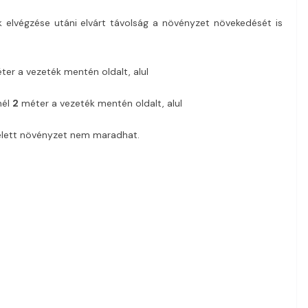
k elvégzése utáni elvárt távolság a növényzet növekedését is
ter a vezeték mentén oldalt, alul
nél
2
méter a vezeték mentén oldalt, alul
 felett növényzet nem maradhat.