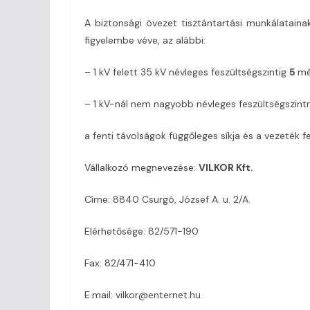
A biztonsági övezet tisztántartási munkálataina
figyelembe véve, az alábbi:
– 1 kV felett 35 kV névleges feszültségszintig
5
mé
– 1 kV-nál nem nagyobb névleges feszültségszint
a fenti távolságok függőleges síkja és a vezeték
Vállalkozó megnevezése:
VILKOR Kft.
Címe: 8840 Csurgó, József A. u. 2/A.
Elérhetősége: 82/571-190
Fax: 82/471-410
E.mail: vilkor@enternet.hu