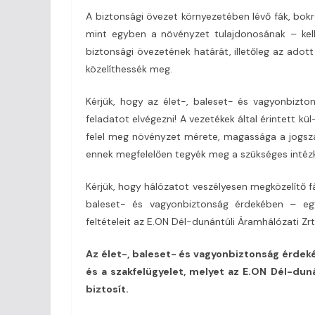
A biztonsági övezet környezetében lévő fák, bokr
mint egyben a növényzet tulajdonosának – kel
biztonsági övezetének határát, illetőleg az adot
közelíthessék meg.
Kérjük, hogy az élet-, baleset- és vagyonbizto
feladatot elvégezni! A vezetékek által érintett kü
felel meg növényzet mérete, magassága a jogszab
ennek megfelelően tegyék meg a szükséges intéz
Kérjük, hogy hálózatot veszélyesen megközelítő fá
baleset- és vagyonbiztonság érdekében – egy
feltételeit az E.ON Dél-dunántúli Áramhálózati Zrt.
Az élet-, baleset- és vagyonbiztonság érde
és a szakfelügyelet, melyet az E.ON Dél-duná
biztosít.