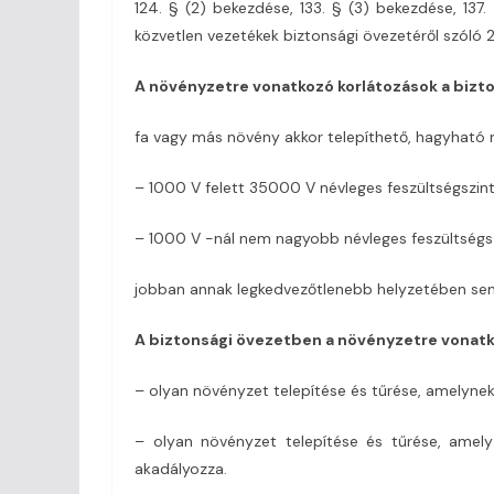
124. § (2) bekezdése, 133. § (3) bekezdése, 137.
közvetlen vezetékek biztonsági övezetéről szóló 2
A növényzetre vonatkozó korlátozások a bizt
fa vagy más növény akkor telepíthető, hagyható
– 1000 V felett 35000 V névleges feszültségszin
– 1000 V -nál nem nagyobb névleges feszültségs
jobban annak legkedvezőtlenebb helyzetében sem
A biztonsági övezetben a növényzetre vonatko
– olyan növényzet telepítése és tűrése, amelyne
– olyan növényzet telepítése és tűrése, amel
akadályozza.