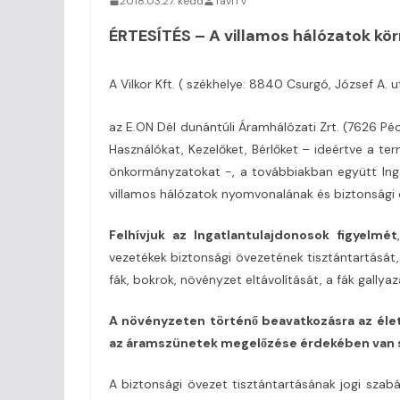
2018.03.27. kedd
TaviTV
ÉRTESÍTÉS –
A villamos hálózatok kö
A Vilkor Kft. ( székhelye: 8840 Csurgó, József A. 
az E.ON Dél dunántúli Áramhálózati Zrt. (7626 Pécs
Használókat, Kezelőket, Bérlőket – ideértve a te
önkormányzatokat -, a továbbiakban együtt Ing
villamos hálózatok nyomvonalának és biztonsági 
Felhívjuk az Ingatlantulajdonosok figyelmét
vezetékek biztonsági övezetének tisztántartását,
fák, bokrok, növényzet eltávolítását, a fák gallyaz
A növényzeten történő beavatkozásra az élet
az áramszünetek megelőzése érdekében van 
A biztonsági övezet tisztántartásának jogi szabá