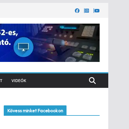
T
VIDEÓK
Kövess minket Facebookon