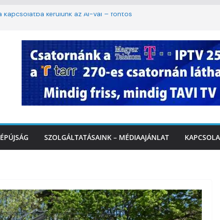
ha kapcsolatba kerülünk az AI-val – fontos
iztonságos közlekedésért, elektromos
étvégi felfrissülés: jövő héten újra berobban
stai szolgáltatásnyújtás a hőségriadó alatt
 Marcali Városi Gyógyfürdő és
ntban
ÉPÚJSÁG
SZOLGÁLTATÁSAINK – MÉDIAAJÁNLAT
KAPCSOLA