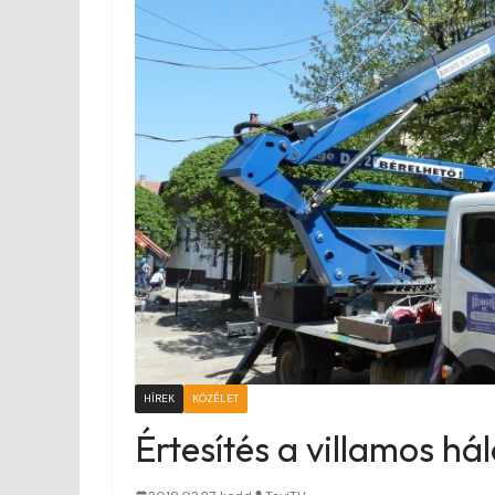
HÍREK
KÖZÉLET
Értesítés a villamos hál