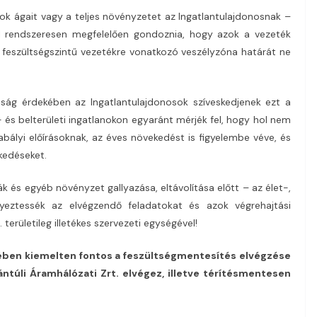
ok ágait vagy a teljes növényzetet az Ingatlantulajdonosnak –
l rendszeresen megfelelően gondoznia, hogy azok a vezeték
t feszültségszintű vezetékre vonatkozó veszélyzóna határát ne
nság érdekében az Ingatlantulajdonosok szíveskedjenek ezt a
l- és belterületi ingatlanokon egyaránt mérjék fel, hogy hol nem
ályi előírásoknak, az éves növekedést is figyelembe véve, és
kedéseket.
k és egyéb növényzet gallyazása, eltávolítása előtt – az élet-,
eztessék az elvégzendő feladatokat és azok végrehajtási
 területileg illetékes szervezeti egységével!
kében kiemelten fontos a feszültségmentesítés elvégzése
ntúli Áramhálózati Zrt. elvégez, illetve térítésmentesen