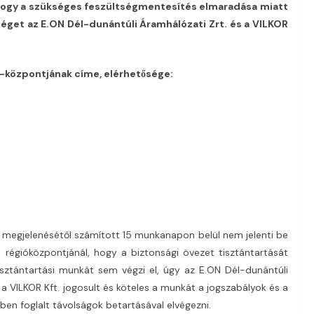
, hogy a szükséges feszültségmentesítés elmaradása miatt
séget az E.ON Dél-dunántúli Áramhálózati Zrt. és a VILKOR
ó-központjának címe, elérhetősége:
 megjelenésétől számított 15 munkanapon belül nem jelenti be
s régióközpontjánál, hogy a biztonsági övezet tisztántartását
tisztántartási munkát sem végzi el, úgy az E.ON Dél-dunántúli
 a VILKOR Kft. jogosult és köteles a munkát a jogszabályok és a
ben foglalt távolságok betartásával elvégezni.