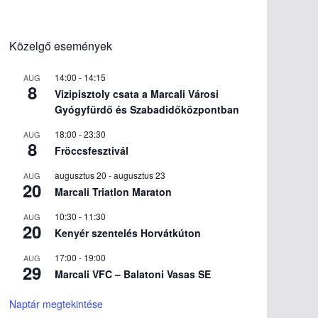
Közelgő események
14:00
-
14:15
AUG
8
Vizipisztoly csata a Marcali Városi
Gyógyfürdő és Szabadidőközpontban
18:00
-
23:30
AUG
8
Fröccsfesztivál
augusztus 20
-
augusztus 23
AUG
20
Marcali Triatlon Maraton
10:30
-
11:30
AUG
20
Kenyér szentelés Horvátkúton
17:00
-
19:00
AUG
29
Marcali VFC – Balatoni Vasas SE
Naptár megtekintése