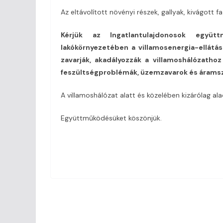
Az eltávolított növényi részek, gallyak, kivágott fa
Kérjük az Ingatlantulajdonosok együ
lakókörnyezetében a villamosenergia-ellátás
zavarják, akadályozzák a villamoshálózathoz
feszültségproblémák, üzemzavarok és árams
A villamoshálózat alatt és közelében kizárólag al
Együttműködésüket köszönjük.