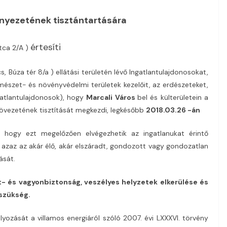
rnyezetének tisztántartására
értesíti
utca 2/A )
, Búza tér 8/a ) ellátási területén lévő Ingatlantulajdonosokat,
rmészet- és növényvédelmi területek kezelőit, az erdészeteket,
atlantulajdonosok), hogy
Marcali Város
bel és külterületein a
övezetének tisztítását megkezdi, legkésőbb
2018.03.26 -án
, hogy ezt megelőzően elvégezhetik az ingatlanukat érintő
 azaz az akár élő, akár elszáradt, gondozott vagy gondozatlan
ását.
- és vagyonbiztonság, veszélyes helyzetek elkerülése és
szükség.
lyozását a villamos energiáról szóló 2007. évi LXXXVI. törvény