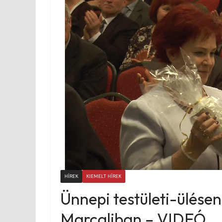
HÍREK
KIEMELT HÍREK
Ünnepi testületi-ülésen
Marcaliban – VIDEÓ