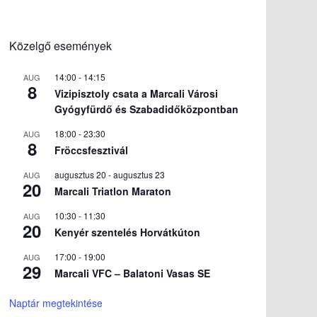
Közelgő események
14:00
-
14:15
AUG
8
Vizipisztoly csata a Marcali Városi
Gyógyfürdő és Szabadidőközpontban
18:00
-
23:30
AUG
8
Fröccsfesztivál
augusztus 20
-
augusztus 23
AUG
20
Marcali Triatlon Maraton
10:30
-
11:30
AUG
20
Kenyér szentelés Horvátkúton
17:00
-
19:00
AUG
29
Marcali VFC – Balatoni Vasas SE
Naptár megtekintése