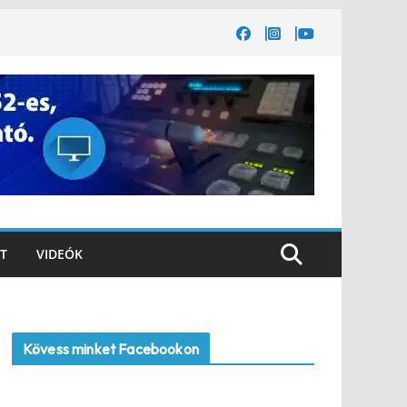
T
VIDEÓK
Kövess minket Facebookon