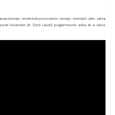
 Tavaszünnep rendezvénysorozatot ünnepi testületi ülés zárta
orát követően dr. Sütő László polgármester adta át a város