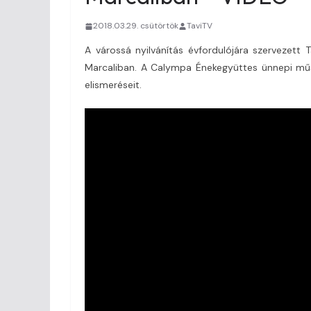
2018.03.29. csütörtök
TaviTV
A várossá nyilvánítás évfordulójára szervezett
Marcaliban. A Calympa Énekegyüttes ünnepi műs
elismeréseit.