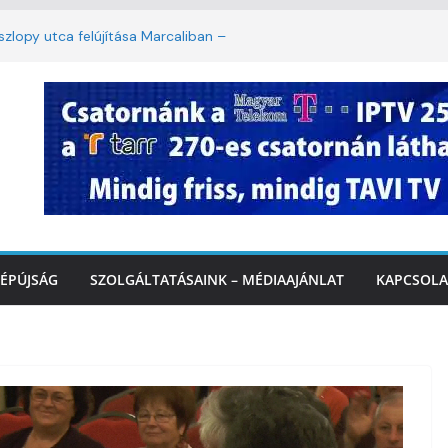
lopy utca felújítása Marcaliban –
mbattól másodfokú lesz a hőségriasztás
ban: lakossági felháborodást váltott ki a
azás Marcaliban – VIDEÓ
 Balatonnál – az első félidő végén
rcalinál
ÉPÚJSÁG
SZOLGÁLTATÁSAINK – MÉDIAAJÁNLAT
KAPCSOLA