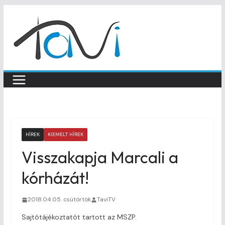
Skip
to
content
HÍREK
KIEMELT HÍREK
Visszakapja Marcali a
kórházát!
2018.04.05. csütörtök
TaviTV
Sajtótájékoztatót tartott az MSZP.