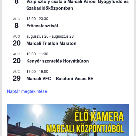
8
Vizipisztoly csata a Marcali Városi Gyógyfürdő és
Szabadidőközpontban
18:00
-
23:30
AUG
8
Fröccsfesztivál
augusztus 20
-
augusztus 23
AUG
20
Marcali Triatlon Maraton
10:30
-
11:30
AUG
20
Kenyér szentelés Horvátkúton
17:00
-
19:00
AUG
29
Marcali VFC – Balatoni Vasas SE
Naptár megtekintése