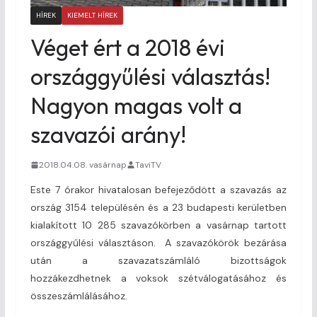
HÍREK
KIEMELT HÍREK
Véget ért a 2018 évi
országgyűlési választás!
Nagyon magas volt a
szavazói arány!
2018.04.08. vasárnap
TaviTV
Este 7 órakor hivatalosan befejeződött a szavazás az
ország 3154 településén és a 23 budapesti kerületben
kialakított 10 285 szavazókörben a vasárnap tartott
országgyűlési választáson. A szavazókörök bezárása
után a szavazatszámláló bizottságok
hozzákezdhetnek a voksok szétválogatásához és
összeszámlálásához.