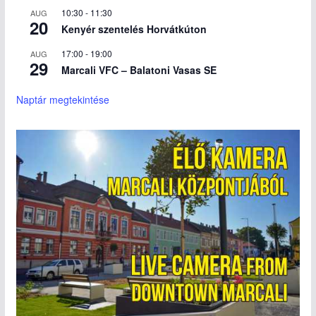
10:30
-
11:30
AUG
20
Kenyér szentelés Horvátkúton
17:00
-
19:00
AUG
29
Marcali VFC – Balatoni Vasas SE
Naptár megtekintése