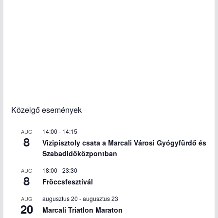
Közelgő események
14:00
-
14:15
AUG
8
Vizipisztoly csata a Marcali Városi Gyógyfürdő és
Szabadidőközpontban
18:00
-
23:30
AUG
8
Fröccsfesztivál
augusztus 20
-
augusztus 23
AUG
20
Marcali Triatlon Maraton