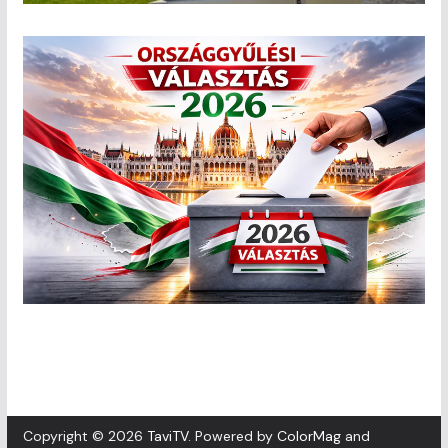
Copyright © 2026
TaviTV
. Powered by
ColorMag
and