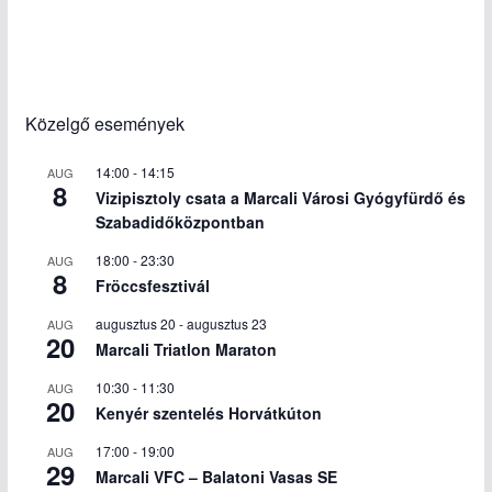
Közelgő események
14:00
-
14:15
AUG
8
Vizipisztoly csata a Marcali Városi Gyógyfürdő és
Szabadidőközpontban
18:00
-
23:30
AUG
8
Fröccsfesztivál
augusztus 20
-
augusztus 23
AUG
20
Marcali Triatlon Maraton
10:30
-
11:30
AUG
20
Kenyér szentelés Horvátkúton
17:00
-
19:00
AUG
29
Marcali VFC – Balatoni Vasas SE