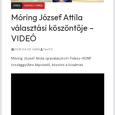
HÍREK
KIEMELT HÍREK
Móring József Attila
választási köszöntője –
VIDEÓ
2018.04.09. hétfő
TaviTV
Móring József Attila újraválasztott Fidesz-KDNP
országgyűlési képviselő, köszöni a bizalmat.