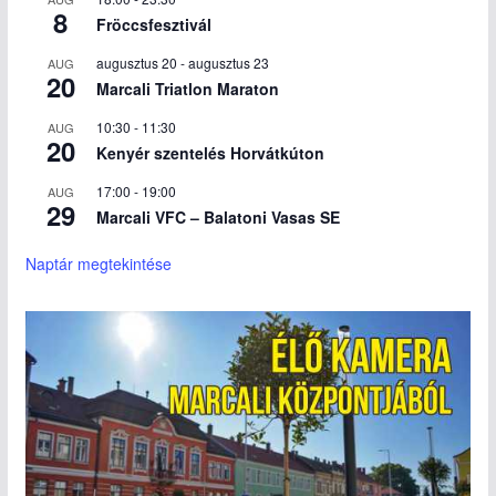
8
Fröccsfesztivál
augusztus 20
-
augusztus 23
AUG
20
Marcali Triatlon Maraton
10:30
-
11:30
AUG
20
Kenyér szentelés Horvátkúton
17:00
-
19:00
AUG
29
Marcali VFC – Balatoni Vasas SE
Naptár megtekintése