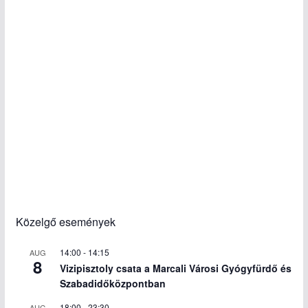
Közelgő események
14:00
-
14:15
AUG
8
Vizipisztoly csata a Marcali Városi Gyógyfürdő és
Szabadidőközpontban
18:00
-
23:30
AUG