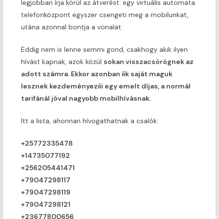
legjobban írja körül az átverést: egy virtuális automata
telefonközpont egyszer csengeti meg a mobilunkat,
utána azonnal bontja a vonalat.
Eddig nem is lenne semmi gond, csakhogy akik ilyen
hívást kapnak, azok közül
sokan visszacsörögnek az
adott számra. Ekkor azonban ők saját maguk
lesznek kezdeményezői egy emelt díjas, a normál
tarifánál jóval nagyobb mobilhívásnak.
Itt a lista, ahonnan hívogathatnak a csalók:
+25772335478
+14735077192
+256205441471
+79047298117
+79047298119
+79047298121
+23677800656