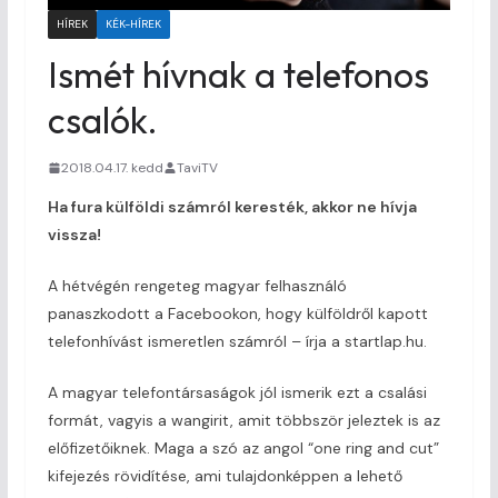
HÍREK
KÉK-HÍREK
Ismét hívnak a telefonos
csalók.
2018.04.17. kedd
TaviTV
Ha fura külföldi számról keresték, akkor ne hívja
vissza!
A hétvégén rengeteg magyar felhasználó
panaszkodott a Facebookon, hogy külföldről kapott
telefonhívást ismeretlen számról – írja a startlap.hu.
A magyar telefontársaságok jól ismerik ezt a csalási
formát, vagyis a wangirit, amit többször jeleztek is az
előfizetőiknek. Maga a szó az angol “one ring and cut”
kifejezés rövidítése, ami tulajdonképpen a lehető