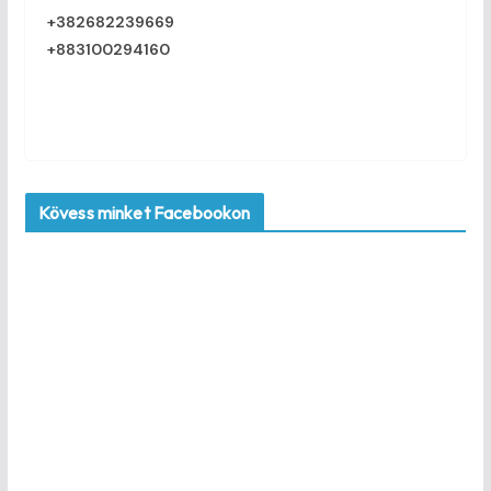
+382682239669
+883100294160
Kövess minket Facebookon