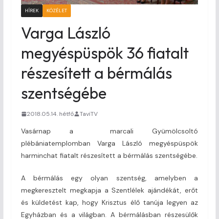
HÍREK
KÖZÉLET
Varga László
megyéspüspök 36 fiatalt
részesített a bérmálás
szentségébe
2018.05.14. hétfő
TaviTV
Vasárnap a marcali Gyümölcsoltó
plébániatemplomban Varga László megyéspüspök
harminchat fiatalt részesített a bérmálás szentségébe.
A bérmálás egy olyan szentség, amelyben a
megkeresztelt megkapja a Szentlélek ajándékát, erőt
és küldetést kap, hogy Krisztus élő tanúja legyen az
Egyházban és a világban. A bérmálásban részesülők