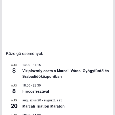
Közelgő események
14:00
-
14:15
AUG
8
Vizipisztoly csata a Marcali Városi Gyógyfürdő és
Szabadidőközpontban
18:00
-
23:30
AUG
8
Fröccsfesztivál
augusztus 20
-
augusztus 23
AUG
20
Marcali Triatlon Maraton
10:30
-
11:30
AUG