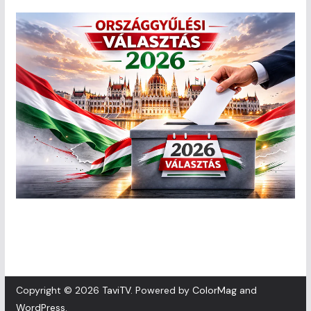
Copyright © 2026
TaviTV
. Powered by
ColorMag
and
WordPress
.