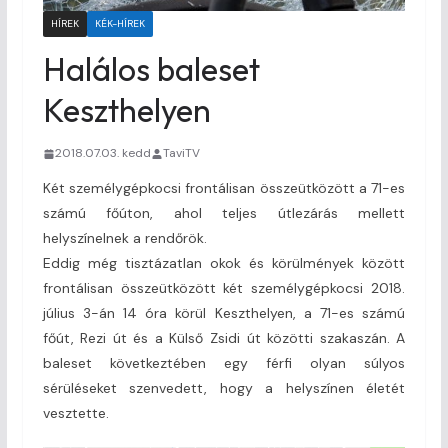
HÍREK
KÉK-HÍREK
Halálos baleset
Keszthelyen
2018.07.03. kedd
TaviTV
Két személygépkocsi frontálisan összeütközött a 71-es
számú főúton, ahol teljes útlezárás mellett
helyszínelnek a rendőrök.
Eddig még tisztázatlan okok és körülmények között
frontálisan összeütközött két személygépkocsi 2018.
július 3-án 14 óra körül Keszthelyen, a 71-es számú
főút, Rezi út és a Külső Zsidi út közötti szakaszán. A
baleset következtében egy férfi olyan súlyos
sérüléseket szenvedett, hogy a helyszínen életét
vesztette.