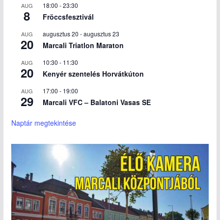
18:00
-
23:30
AUG
8
Fröccsfesztivál
augusztus 20
-
augusztus 23
AUG
20
Marcali Triatlon Maraton
10:30
-
11:30
AUG
20
Kenyér szentelés Horvátkúton
17:00
-
19:00
AUG
29
Marcali VFC – Balatoni Vasas SE
Naptár megtekintése