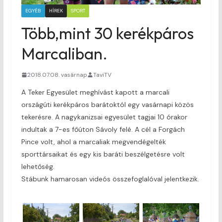
EGYÉB
HÍREK
SPORT
Több,mint 30 kerékpáros
Marcaliban.
2018.07.08. vasárnap
TaviTV
A Teker Egyesület meghívást kapott a marcali
országúti kerékpáros barátoktól egy vasárnapi közös
tekerésre. A nagykanizsai egyesület tagjai 10 órakor
indultak a 7-es főúton Sávoly felé. A cél a Forgách
Pince volt, ahol a marcaliak megvendégelték
sporttársaikat és egy kis baráti beszélgetésre volt
lehetőség.
Stábunk hamarosan videós összefoglalóval jelentkezik.