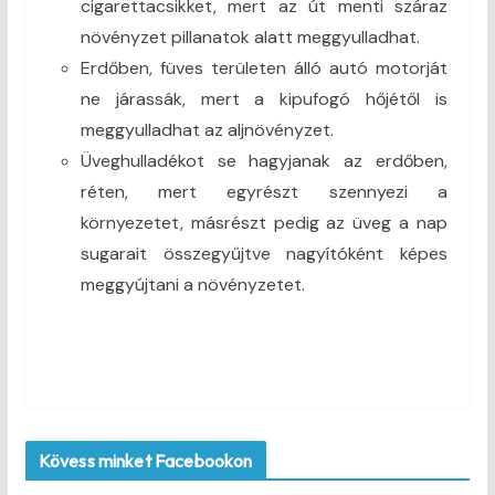
cigarettacsikket, mert az út menti száraz
növényzet pillanatok alatt meggyulladhat.
Erdőben, füves területen álló autó motorját
ne járassák, mert a kipufogó hőjétől is
meggyulladhat az aljnövényzet.
Üveghulladékot se hagyjanak az erdőben,
réten, mert egyrészt szennyezi a
környezetet, másrészt pedig az üveg a nap
sugarait összegyűjtve nagyítóként képes
meggyújtani a növényzetet.
Kövess minket Facebookon