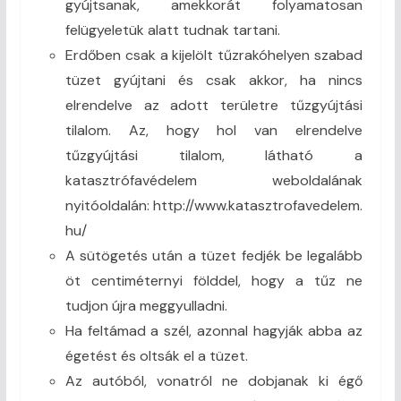
gyújtsanak, amekkorát folyamatosan
felügyeletük alatt tudnak tartani.
Erdőben csak a kijelölt tűzrakóhelyen szabad
tüzet gyújtani és csak akkor, ha nincs
elrendelve az adott területre tűzgyújtási
tilalom. Az, hogy hol van elrendelve
tűzgyújtási tilalom, látható a
katasztrófavédelem weboldalának
nyitóoldalán: http://www.katasztrofavedelem.
hu/
A sütögetés után a tüzet fedjék be legalább
öt centiméternyi földdel, hogy a tűz ne
tudjon újra meggyulladni.
Ha feltámad a szél, azonnal hagyják abba az
égetést és oltsák el a tüzet.
Az autóból, vonatról ne dobjanak ki égő