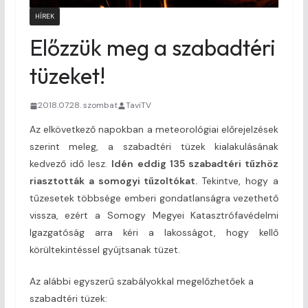
HÍREK
Előzzük meg a szabadtéri
tüzeket!
2018.07.28. szombat
TaviTV
Az elkövetkező napokban a meteorológiai előrejelzések
szerint meleg, a szabadtéri tüzek kialakulásának
kedvező idő lesz.
Idén eddig 135 szabadtéri tűzhöz
riasztották a somogyi tűzoltókat.
Tekintve, hogy a
tűzesetek többsége emberi gondatlanságra vezethető
vissza, ezért a Somogy Megyei Katasztrófavédelmi
Igazgatóság arra kéri a lakosságot, hogy kellő
körültekintéssel gyújtsanak tüzet.
Az alábbi egyszerű szabályokkal megelőzhetőek a
szabadtéri tüzek: