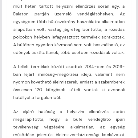
múlt héten tartott helyszíni ellenőrzés során egy, a
Balaton partján üzemelő vendéglátóhelyen. Az
egységben több hűtőszekrény használatra alkalmatlan
állapotban volt, vastag jégréteg borította, a rozsdás
polcokon helyben lefagyasztott termékek sorakoztak.
A büfében egyetlen kézmosó sem volt használható, az
edények tisztítatlanok, több esetben rozsdásak voltak.
A fellelt termékek között akadtak 2014-ben és 2016-
ban lejárt minőség-megőrzési idejű, valamint nem
nyomon követhető élelmiszerek, emiatt a szakemberek
összesen 120 kifogásolt tételt vontak ki azonnali
hatállyal a forgalomból.
Az eljáró hatóság a helyszíni ellenőrzés során
megállapította, hogy a büfé vendéglátó ipari
tevékenység végzésére alkalmatlan, az egység
működése jelentős élelmiszer-biztonsági kockázatot