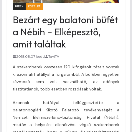
HÍREK
KÖZÉLET
Bezárt egy balatoni büfét
a Nébih – Elképesztő,
amit találtak
2018.08.07. kedd
TaviTV
A szakemberek összesen 120 kifogásolt tételt vontak
ki azonnali hatállyal a forgalomból. A büfében egyetlen
kézmosó sem volt használható, az edények
tisztítatlanok, több esetben rozsdásak voltak.
Azonnali hatállyal felfüggesztette a
balatonboglári Kikötő Falatozó tevékenységét a
Nemzeti Élelmiszerlánc-biztonsági Hivatal (Nébih),
miután a helyszíni ellenőrzést végző szakemberek
megállapították, hogy a súlyos élelmiszerbiztonsági