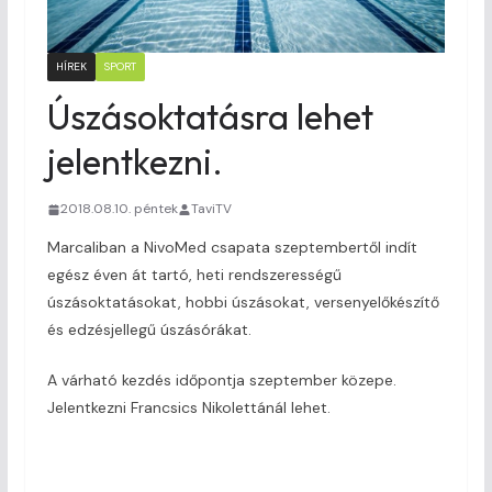
HÍREK
SPORT
Úszásoktatásra lehet
jelentkezni.
2018.08.10. péntek
TaviTV
Marcaliban a NivoMed csapata szeptembertől indít
egész éven át tartó, heti rendszerességű
úszásoktatásokat, hobbi úszásokat, versenyelőkészítő
és edzésjellegű úszásórákat.
A várható kezdés időpontja szeptember közepe.
Jelentkezni Francsics Nikolettánál lehet.