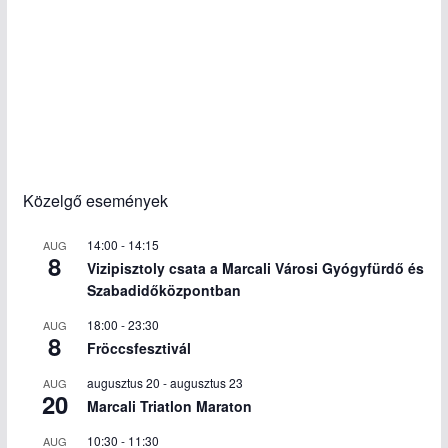
Közelgő események
14:00
-
14:15
AUG
8
Vizipisztoly csata a Marcali Városi Gyógyfürdő és
Szabadidőközpontban
18:00
-
23:30
AUG
8
Fröccsfesztivál
augusztus 20
-
augusztus 23
AUG
20
Marcali Triatlon Maraton
10:30
-
11:30
AUG