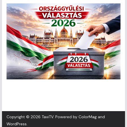
Copyright © 2026
TaviTV
. Powered by
ColorMag
and
WordPress
.