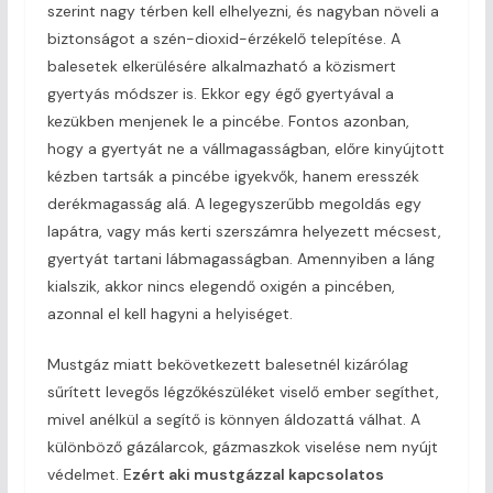
szerint nagy térben kell elhelyezni, és nagyban növeli a
biztonságot a szén-dioxid-érzékelő telepítése. A
balesetek elkerülésére alkalmazható a közismert
gyertyás módszer is. Ekkor egy égő gyertyával a
kezükben menjenek le a pincébe. Fontos azonban,
hogy a gyertyát ne a vállmagasságban, előre kinyújtott
kézben tartsák a pincébe igyekvők, hanem eresszék
derékmagasság alá. A legegyszerűbb megoldás egy
lapátra, vagy más kerti szerszámra helyezett mécsest,
gyertyát tartani lábmagasságban. Amennyiben a láng
kialszik, akkor nincs elegendő oxigén a pincében,
azonnal el kell hagyni a helyiséget.
Mustgáz miatt bekövetkezett balesetnél kizárólag
sűrített levegős légzőkészüléket viselő ember segíthet,
mivel anélkül a segítő is könnyen áldozattá válhat. A
különböző gázálarcok, gázmaszkok viselése nem nyújt
védelmet. E
zért aki mustgázzal kapcsolatos