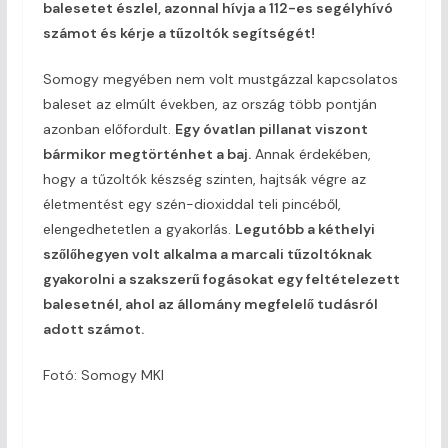
balesetet észlel, azonnal hívja a 112-es segélyhívó
számot és kérje a tűzoltók segítségét!
Somogy megyében nem volt mustgázzal kapcsolatos
baleset az elmúlt években, az ország több pontján
azonban előfordult.
Egy óvatlan pillanat viszont
bármikor megtörténhet a baj.
Annak érdekében,
hogy a tűzoltók készség szinten, hajtsák végre az
életmentést egy szén-dioxiddal teli pincéből,
elengedhetetlen a gyakorlás.
Legutóbb a kéthelyi
szőlőhegyen volt alkalma a marcali tűzoltóknak
gyakorolni a szakszerű fogásokat egy feltételezett
balesetnél, ahol az állomány megfelelő tudásról
adott számot.
Fotó: Somogy MKI