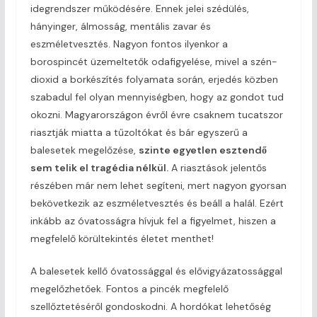
idegrendszer működésére. Ennek jelei szédülés,
hányinger, álmosság, mentális zavar és
eszméletvesztés. Nagyon fontos ilyenkor a
borospincét üzemeltetők odafigyelése, mivel a szén-
dioxid a borkészítés folyamata során, erjedés közben
szabadul fel olyan mennyiségben, hogy az gondot tud
okozni. Magyarországon évről évre csaknem tucatszor
riasztják miatta a tűzoltókat és bár egyszerű a
balesetek megelőzése,
szinte egyetlen esztendő
sem telik el tragédia nélkül.
A riasztások jelentős
részében már nem lehet segíteni, mert nagyon gyorsan
bekövetkezik az eszméletvesztés és beáll a halál. Ezért
inkább az óvatosságra hívjuk fel a figyelmet, hiszen a
megfelelő körültekintés életet menthet!
A balesetek kellő óvatossággal és elővigyázatossággal
megelőzhetőek. Fontos a pincék megfelelő
szellőztetéséről gondoskodni. A hordókat lehetőség