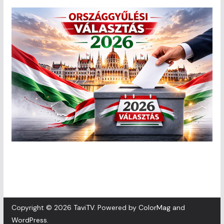
Copyright © 2026
TaviTV
. Powered by
ColorMag
and
WordPress
.