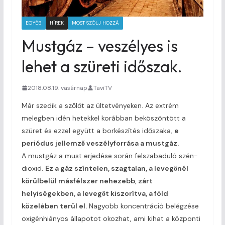
EGYÉB
HÍREK
MOST SZÓLJ HOZZÁ
Mustgáz – veszélyes is
lehet a szüreti időszak.
2018.08.19. vasárnap
TaviTV
Már szedik a szőlőt az ültetvényeken. Az extrém
melegben idén hetekkel korábban beköszöntött a
szüret és ezzel együtt a borkészítés időszaka,
e
periódus jellemző veszélyforrása a mustgáz.
A mustgáz a must erjedése során felszabaduló szén-
dioxid.
Ez a gáz színtelen, szagtalan, a levegőnél
körülbelül másfélszer nehezebb, zárt
helyiségekben, a levegőt kiszorítva, a föld
közelében terül el.
Nagyobb koncentráció belégzése
oxigénhiányos állapotot okozhat, ami kihat a központi