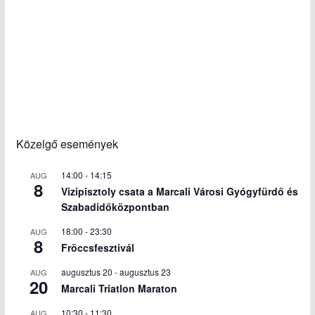
Közelgő események
14:00
-
14:15
AUG
8
Vizipisztoly csata a Marcali Városi Gyógyfürdő és
Szabadidőközpontban
18:00
-
23:30
AUG
8
Fröccsfesztivál
augusztus 20
-
augusztus 23
AUG
20
Marcali Triatlon Maraton
10:30
-
11:30
AUG