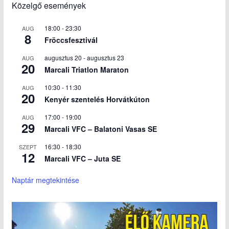
Közelgő események
18:00
-
23:30
AUG
8
Fröccsfesztivál
augusztus 20
-
augusztus 23
AUG
20
Marcali Triatlon Maraton
10:30
-
11:30
AUG
20
Kenyér szentelés Horvátkúton
17:00
-
19:00
AUG
29
Marcali VFC – Balatoni Vasas SE
16:30
-
18:30
SZEPT
12
Marcali VFC – Juta SE
Naptár megtekintése