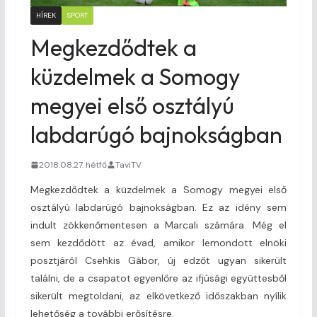
HÍREK
SPORT
Megkezdődtek a
küzdelmek a Somogy
megyei első osztályú
labdarúgó bajnokságban
2018.08.27. hétfő
TaviTV
Megkezdődtek a küzdelmek a Somogy megyei első
osztályú labdarúgó bajnokságban. Ez az idény sem
indult zökkenőmentesen a Marcali számára. Még el
sem kezdődött az évad, amikor lemondott elnöki
posztjáról Csehkis Gábor, új edzőt ugyan sikerült
találni, de a csapatot egyenlőre az ifjúsági együttesből
sikerült megtoldani, az elkövetkező időszakban nyílik
lehetőség a további erősítésre.