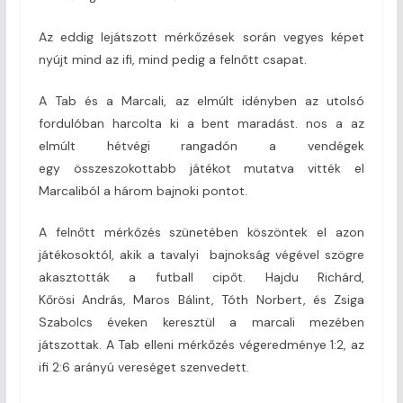
Az eddig lejátszott mérkőzések során vegyes képet
nyújt mind az ifi, mind pedig a felnőtt csapat.
A Tab és a Marcali, az elmúlt idényben az utolsó
fordulóban harcolta ki a bent maradást. nos a az
elmúlt hétvégi rangadón a vendégek
egy összeszokottabb játékot mutatva vitték el
Marcaliból a három bajnoki pontot.
A felnőtt mérkőzés szünetében köszöntek el azon
játékosoktól, akik a tavalyi bajnokság végével szögre
akasztották a futball cipőt. Hajdu Richárd,
Kőrösi András, Maros Bálint, Tóth Norbert, és Zsiga
Szabolcs éveken keresztül a marcali mezében
játszottak. A Tab elleni mérkőzés végeredménye 1:2, az
ifi 2:6 arányú vereséget szenvedett.