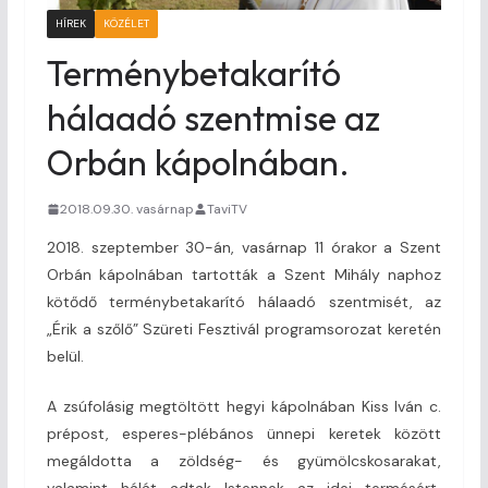
HÍREK
KÖZÉLET
Terménybetakarító
hálaadó szentmise az
Orbán kápolnában.
2018.09.30. vasárnap
TaviTV
2018. szeptember 30-án, vasárnap 11 órakor a Szent
Orbán kápolnában tartották a Szent Mihály naphoz
kötődő terménybetakarító hálaadó szentmisét, az
„Érik a szőlő” Szüreti Fesztivál programsorozat keretén
belül.
A zsúfolásig megtöltött hegyi kápolnában Kiss Iván c.
prépost, esperes-plébános ünnepi keretek között
megáldotta a zöldség- és gyümölcskosarakat,
valamint hálát adtak Istennek az idei termésért,