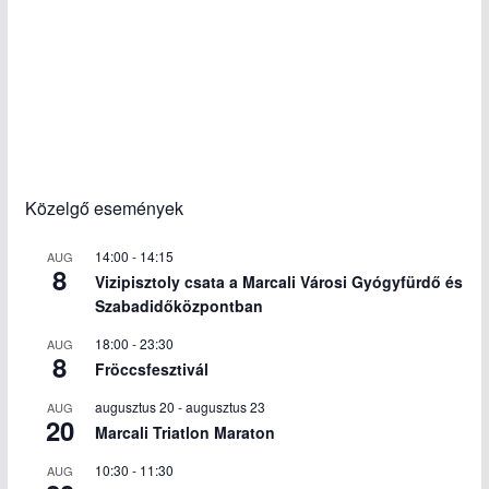
Közelgő események
14:00
-
14:15
AUG
8
Vizipisztoly csata a Marcali Városi Gyógyfürdő és
Szabadidőközpontban
18:00
-
23:30
AUG
8
Fröccsfesztivál
augusztus 20
-
augusztus 23
AUG
20
Marcali Triatlon Maraton
10:30
-
11:30
AUG