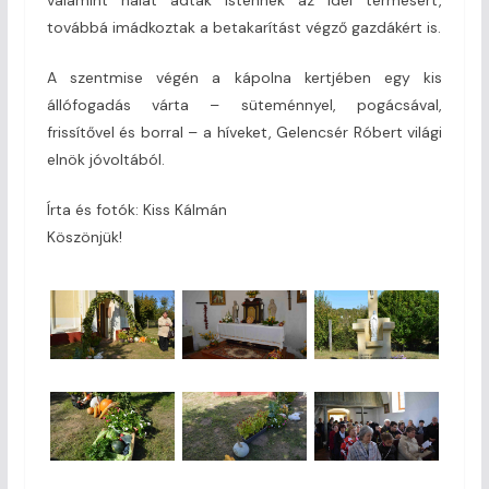
továbbá imádkoztak a betakarítást végző gazdákért is.
A szentmise végén a kápolna kertjében egy kis
állófogadás várta – süteménnyel, pogácsával,
frissítővel és borral – a híveket, Gelencsér Róbert világi
elnök jóvoltából.
Írta és fotók: Kiss Kálmán
Köszönjük!