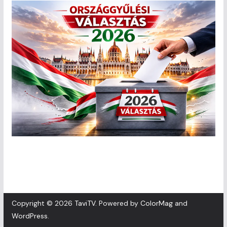
Copyright © 2026
TaviTV
. Powered by
ColorMag
and
WordPress
.