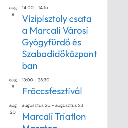
aug
14:00
-
14:15
8
Vizipisztoly csata
a Marcali Városi
Gyógyfürdő és
Szabadidőközpont
ban
aug
18:00
-
23:30
8
Fröccsfesztivál
aug
augusztus 20
-
augusztus 23
20
Marcali Triatlon