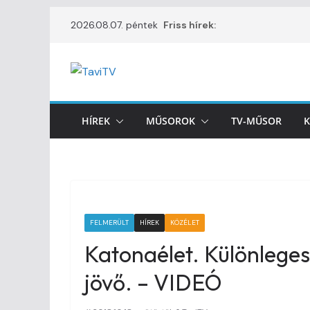
Skip
2026.08.07. péntek
Friss hírek:
to
content
HÍREK
MŰSOROK
TV-MŰSOR
K
FELMERÜLT
HÍREK
KÖZÉLET
Katonaélet. Különleges
jövő. – VIDEÓ