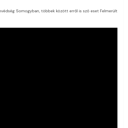
onvédség Somogyban, többek között erről is szó eset Felmerült