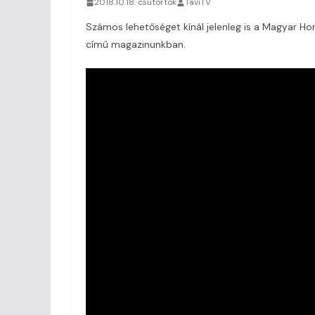
2018.10.18. csütörtök
TaviTV
Számos lehetőséget kínál jelenleg is a Magyar H
című magazinunkban.