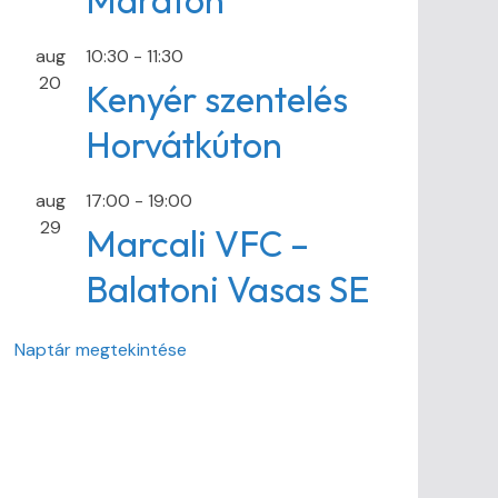
Maraton
aug
10:30
-
11:30
20
Kenyér szentelés
Horvátkúton
aug
17:00
-
19:00
29
Marcali VFC –
Balatoni Vasas SE
Naptár megtekintése