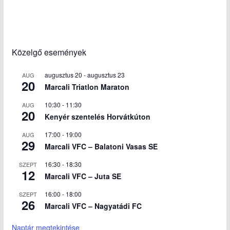
Közelgő események
augusztus 20
-
augusztus 23
AUG
20
Marcali Triatlon Maraton
10:30
-
11:30
AUG
20
Kenyér szentelés Horvátkúton
17:00
-
19:00
AUG
29
Marcali VFC – Balatoni Vasas SE
16:30
-
18:30
SZEPT
12
Marcali VFC – Juta SE
16:00
-
18:00
SZEPT
26
Marcali VFC – Nagyatádi FC
Naptár megtekintése