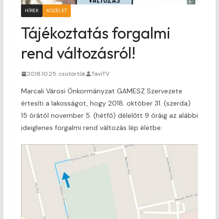
HÍREK
KÖZÉLET
Tájékoztatás forgalmi
rend változásról!
2018.10.25. csütörtök
TaviTV
Marcali Városi Önkormányzat GAMESZ Szervezete
értesíti a lakosságot, hogy 2018. október 31. (szerda)
15 órától november 5. (hétfő) délelőtt 9 óráig az alábbi
ideiglenes forgalmi rend változás lép életbe: