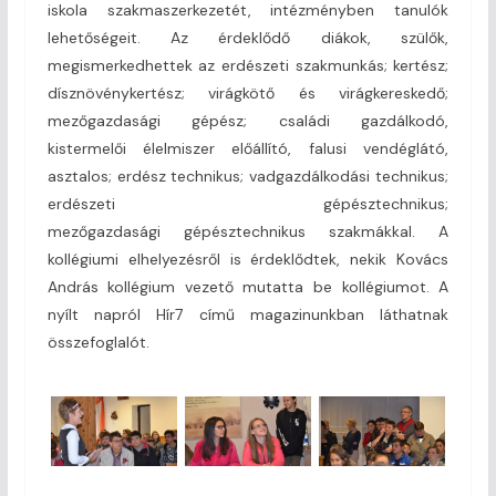
iskola szakmaszerkezetét, intézményben tanulók
lehetőségeit. Az érdeklődő diákok, szülők,
megismerkedhettek az erdészeti szakmunkás; kertész;
dísznövénykertész; virágkötő és virágkereskedő;
mezőgazdasági gépész; családi gazdálkodó,
kistermelői élelmiszer előállító, falusi vendéglátó,
asztalos; erdész technikus; vadgazdálkodási technikus;
erdészeti gépésztechnikus;
mezőgazdasági gépésztechnikus szakmákkal. A
kollégiumi elhelyezésről is érdeklődtek, nekik Kovács
András kollégium vezető mutatta be kollégiumot. A
nyílt napról Hír7 című magazinunkban láthatnak
összefoglalót.