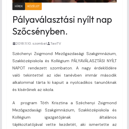
HÍREK
KÖZÉLET
Pályaválasztási nyílt nap
Szőcsényben.
2018.11.10. szombat
TaviTV
Széchenyi Zsigmond Mezőgazdasági Szakgimnázium,
Szakközépiskola és Kollégium PÁLYAVÁLASZTÁSI NYÍLT
NAPOT rendezett szombaton. A nagy érdeklődére
való tekintettel az idei tanévben immár második
alkalommal tárta ki kapuit a nyolcadikos tanunóknak
és kísérőinek az iskola.
A program Tóth Krisztina a Széchenyi Zsigmond
Mezőgazdasági Szakgimnázium, Szakközépiskola és
Kollégium igazgatójának általános
tájékoztatójával vette kezdetét, aki ismertette az