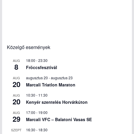
Közelgő események
18:00
-
23:30
AUG
8
Fröccsfesztivál
augusztus 20
-
augusztus 23
AUG
20
Marcali Triatlon Maraton
10:30
-
11:30
AUG
20
Kenyér szentelés Horvátkúton
17:00
-
19:00
AUG
29
Marcali VFC – Balatoni Vasas SE
16:30
-
18:30
SZEPT