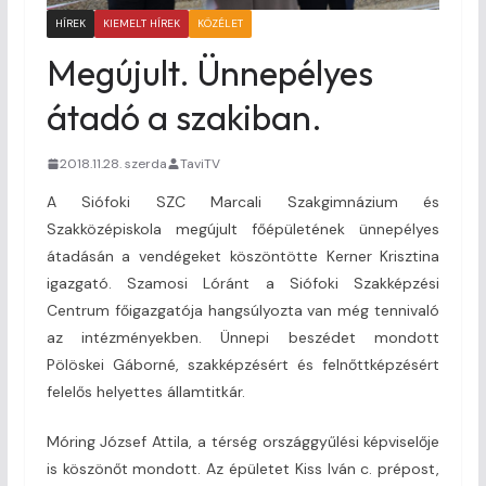
HÍREK
KIEMELT HÍREK
KÖZÉLET
Megújult. Ünnepélyes
átadó a szakiban.
2018.11.28. szerda
TaviTV
A Siófoki SZC Marcali Szakgimnázium és
Szakközépiskola megújult főépületének ünnepélyes
átadásán a vendégeket köszöntötte Kerner Krisztina
igazgató. Szamosi Lóránt a Siófoki Szakképzési
Centrum főigazgatója hangsúlyozta van még tennivaló
az intézményekben. Ünnepi beszédet mondott
Pölöskei Gáborné, szakképzésért és felnőttképzésért
felelős helyettes államtitkár.
Móring József Attila, a térség országgyűlési képviselője
is köszönőt mondott. Az épületet Kiss Iván c. prépost,