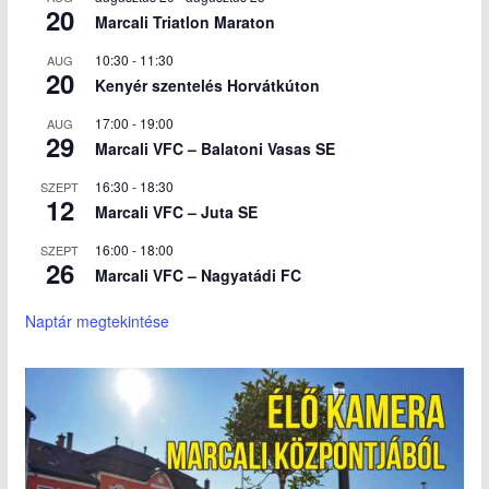
20
Marcali Triatlon Maraton
10:30
-
11:30
AUG
20
Kenyér szentelés Horvátkúton
17:00
-
19:00
AUG
29
Marcali VFC – Balatoni Vasas SE
16:30
-
18:30
SZEPT
12
Marcali VFC – Juta SE
16:00
-
18:00
SZEPT
26
Marcali VFC – Nagyatádi FC
Naptár megtekintése