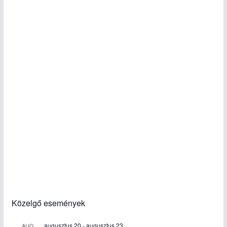
Közelgő események
augusztus 20
-
augusztus 23
AUG