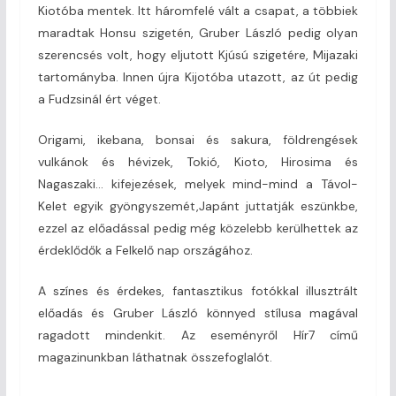
Kiotóba mentek. Itt háromfelé vált a csapat, a többiek
maradtak Honsu szigetén, Gruber László pedig olyan
szerencsés volt, hogy eljutott Kjúsú szigetére, Mijazaki
tartományba. Innen újra Kijotóba utazott, az út pedig
a Fudzsinál ért véget.
Origami, ikebana, bonsai és sakura, földrengések
vulkánok és hévizek, Tokió, Kioto, Hirosima és
Nagaszaki… kifejezések, melyek mind-mind a Távol-
Kelet egyik gyöngyszemét,Japánt juttatják eszünkbe,
ezzel az előadással pedig még közelebb kerülhettek az
érdeklődők a Felkelő nap országához.
A színes és érdekes, fantasztikus fotókkal illusztrált
előadás és Gruber László könnyed stílusa magával
ragadott mindenkit. Az eseményről Hír7 című
magazinunkban láthatnak összefoglalót.