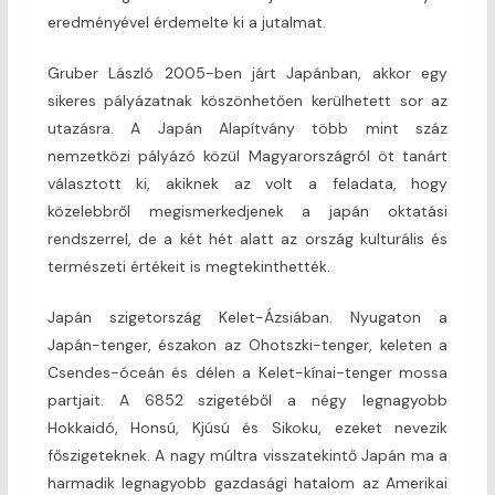
eredményével érdemelte ki a jutalmat.
Gruber László 2005-ben járt Japánban, akkor egy
sikeres pályázatnak köszönhetően kerülhetett sor az
utazásra. A Japán Alapítvány több mint száz
nemzetközi pályázó közül Magyarországról öt tanárt
választott ki, akiknek az volt a feladata, hogy
közelebbről megismerkedjenek a japán oktatási
rendszerrel, de a két hét alatt az ország kulturális és
természeti értékeit is megtekinthették.
Japán szigetország Kelet-Ázsiában. Nyugaton a
Japán-tenger, északon az Ohotszki-tenger, keleten a
Csendes-óceán és délen a Kelet-kínai-tenger mossa
partjait. A 6852 szigetéből a négy legnagyobb
Hokkaidó, Honsú, Kjúsú és Sikoku, ezeket nevezik
főszigeteknek. A nagy múltra visszatekintő Japán ma a
harmadik legnagyobb gazdasági hatalom az Amerikai