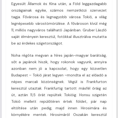
Egyesült Államok és Kína után, a Föld leggazdagabb
országainak egyike, számos nemzetközi szervezet
tagja. Fővárosa és legnagyobb városa Tokió, a világ
legnépesebb várostömörülése. A fővároson kívül még
11, milliós nagyváros található Japánban. Gruber László
saját élményein keresztül, fotókkal illusztrálva mutatta
be az érdekes szigetországot.
Noha régóta megvan a híres japán-magyar barátság,
sőt a japánok hiszik, hogy rokonok vagyunk, annyira
azonban nem jó a kapcsolat, hogy egy közvetlen
Budapest – Tokió járat legyen –mondta el az előadó a
népes marcali közönségnek. Végül is Frankfurton
keresztül utaztak. Frankfurtig tartott másfél óráig az
út, aztán 11,5 órát repültek Tokióig. Honsu szigetén
Tokió mellett repülőtéren értek földet, pár nap
eltöltése után pedig, majd innen Hirosimára és
környékére mentek. Hirosimáról Oszakán keresztül