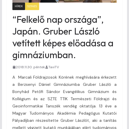
HÍREK
SZINES
“Felkelő nap országa”,
Japán. Gruber László
vetített képes előadása a
gimnáziumban.
2018.11.30. péntek
TaviTV
A Marcali Földrajzosok Körének meghívására érkezett
a Berzsenyi Dániel Gimnáziumba Gruber László a
Bonyhád Petőfi Sándor Evangélikus Gimnázium és
Kollégium és az SZTE TTIK Természeti Földrajzi és
Geoinformatikai Tanszék vendég oktatója. 13 éve a
Magyar Tudományos Akadémia Pedagógus Kutatói
Pályadíjban részesítette Gruber Lászlót, aki a tanítás
mellett végzett kutató munkájában elért tudományos