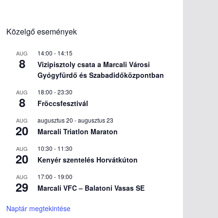
Közelgő események
14:00
-
14:15
AUG
8
Vizipisztoly csata a Marcali Városi
Gyógyfürdő és Szabadidőközpontban
18:00
-
23:30
AUG
8
Fröccsfesztivál
augusztus 20
-
augusztus 23
AUG
20
Marcali Triatlon Maraton
10:30
-
11:30
AUG
20
Kenyér szentelés Horvátkúton
17:00
-
19:00
AUG
29
Marcali VFC – Balatoni Vasas SE
Naptár megtekintése