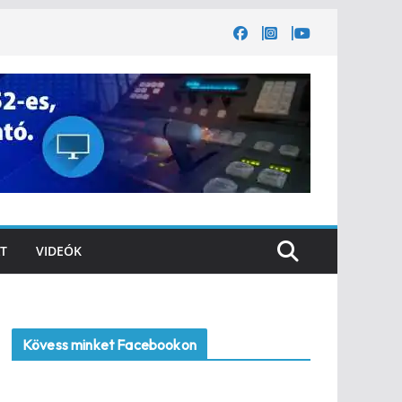
T
VIDEÓK
Kövess minket Facebookon