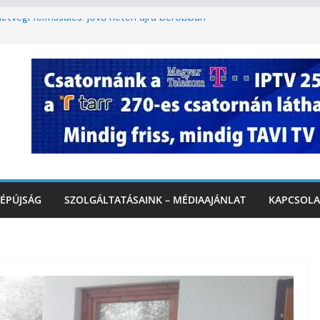
étvégi felfrissülés: jövő héten újra berobban
lomkorlátozás a Rákóczi utcában a hétvégi
miatt
. A 3. kerület TVE csapatát fogadta a
IDEÓ
tette a tűzoltók dolgát Marcalinál
iztonságos közlekedésért, elektromos
ÉPÚJSÁG
SZOLGÁLTATÁSAINK – MÉDIAAJÁNLAT
KAPCSOLA