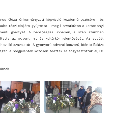
ros Géza önkormányzati képviselő kezdeményezésére és
ülés részi elöljáró gyújtotta meg Horvátkúton a karácsonyi
venti gyertyát. A bensőséges ünnepen, a szép számban
tta az adventi hit és kultúrkör jelentőségét. Az együtt
z illő szavalatát. A gyönyörű adventi koszorú, idén is Balázs
végén a megjelentek közösen teáztak és fogyasztották el, Dr.
úrnak.