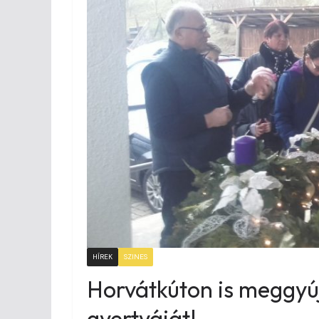
HÍREK
SZINES
Horvátkúton is meggyújt
gyertyáját!