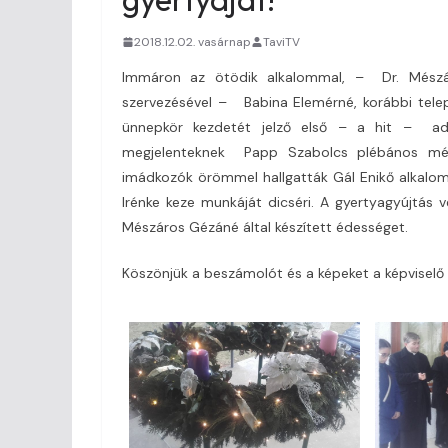
2018.12.02. vasárnap
TaviTV
Immáron az ötödik alkalommal, – Dr. Mészá
szervezésével – Babina Elemérné, korábbi telep
ünnepkör kezdetét jelző első – a hit – ad
megjelenteknek Papp Szabolcs plébános mélta
imádkozók örömmel hallgatták Gál Enikő alkalomho
Irénke keze munkáját dicséri. A gyertyagyújtás 
Mészáros Gézáné által készített édességet.
Köszönjük a beszámolót és a képeket a képviselő 