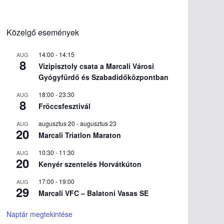
Közelgő események
14:00
-
14:15
AUG
8
Vizipisztoly csata a Marcali Városi
Gyógyfürdő és Szabadidőközpontban
18:00
-
23:30
AUG
8
Fröccsfesztivál
augusztus 20
-
augusztus 23
AUG
20
Marcali Triatlon Maraton
10:30
-
11:30
AUG
20
Kenyér szentelés Horvátkúton
17:00
-
19:00
AUG
29
Marcali VFC – Balatoni Vasas SE
Naptár megtekintése