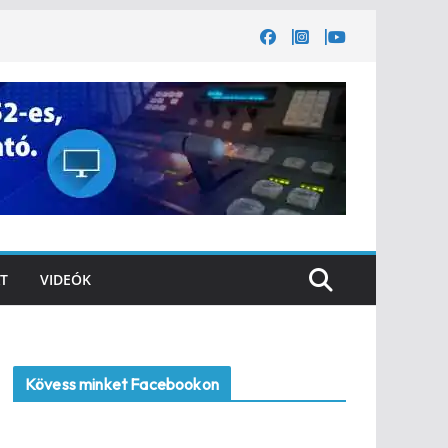
T
VIDEÓK
Kövess minket Facebookon