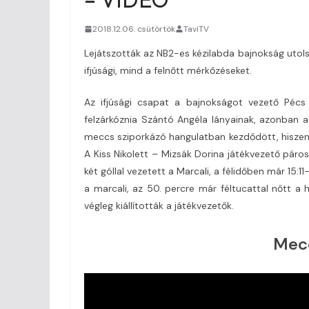
2018.12.06. csütörtök
TaviTV
Lejátszották az NB2-es kézilabda bajnokság utols
ifjúsági, mind a felnőtt mérkőzéseket.
Az ifjúsági csapat a bajnokságot vezető Pécs 
felzárkóznia Szántó Angéla lányainak, azonban a
meccs sziporkázó hangulatban kezdődött, hiszen a
A Kiss Nikolett – Mizsák Dorina játékvezető pár
két góllal vezetett a Marcali, a félidőben már 15:
a marcali, az 50. percre már féltucattal nőtt a
végleg kiállították a játékvezetők.
Mecc