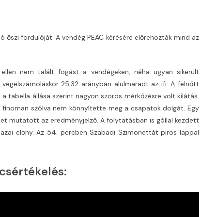
ó őszi fordulóját. A vendég PEAC kérésére előrehozták mind az
ellen nem talált fogást a vendégeken, néha ugyan sikerült
 végelszámoláskor 25:32 arányban alulmaradt az ifi. A felnőtt
 tabella állása szerint nagyon szoros mérkőzésre volt kilátás.
os finoman szólva nem könnyítette meg a csapatok dolgát. Egy
11-et mutatott az eredményjelző. A folytatásban is góllal kezdett
 hazai előny. Az 54. percben Szabadi Szimonettát piros lappal
sértékelés: