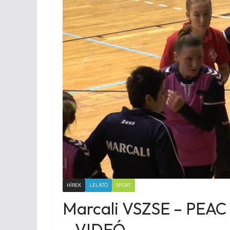
HÍREK
LELÁTÓ
SPORT
Marcali VSZSE – PEAC 
– VIDEÓ