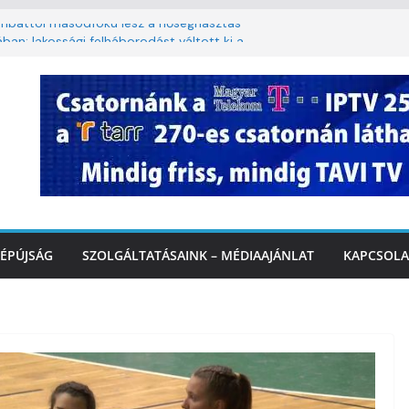
mbattól másodfokú lesz a hőségriasztás
ban: lakossági felháborodást váltott ki a
azás Marcaliban – VIDEÓ
 Balatonnál – az első félidő végén
rcalinál
lopy utca felújítása Marcaliban –
ÉPÚJSÁG
SZOLGÁLTATÁSAINK – MÉDIAAJÁNLAT
KAPCSOLA