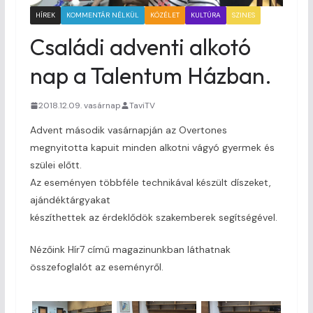
HÍREK
KOMMENTÁR NÉLKÜL
KÖZÉLET
KULTÚRA
SZINES
Családi adventi alkotó
nap a Talentum Házban.
2018.12.09. vasárnap
TaviTV
Advent második vasárnapján az Overtones
megnyitotta kapuit minden alkotni vágyó gyermek és
szülei előtt.
Az eseményen többféle technikával készült díszeket,
ajándéktárgyakat
készíthettek az érdeklődök szakemberek segítségével.
Nézőink Hír7 című magazinunkban láthatnak
összefoglalót az eseményről.