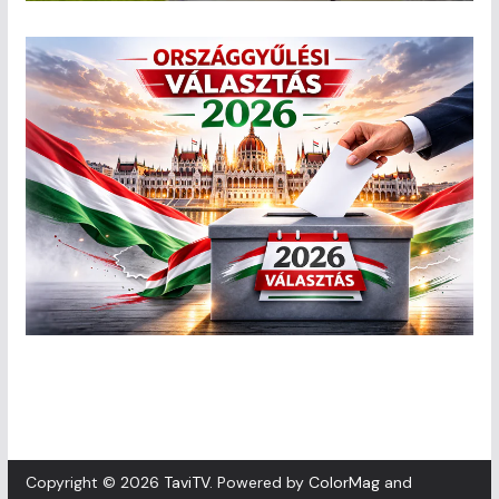
Copyright © 2026
TaviTV
. Powered by
ColorMag
and