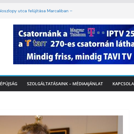
oszlopy utca felújítása Marcaliban –
szombattól másodfokú lesz a hőségriasztás
ulában: lakossági felháborodást váltott ki a
llyazás Marcaliban – VIDEÓ
 a Balatonnál – az első félidő végén
Marcalinál
ÉPÚJSÁG
SZOLGÁLTATÁSAINK – MÉDIAAJÁNLAT
KAPCSOLA