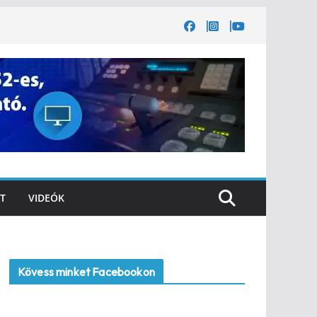
T
VIDEÓK
Kövess minket Facebookon