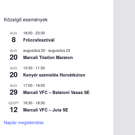
Közelgő események
18:00
-
23:30
AUG
8
Fröccsfesztivál
augusztus 20
-
augusztus 23
AUG
20
Marcali Triatlon Maraton
10:30
-
11:30
AUG
20
Kenyér szentelés Horvátkúton
17:00
-
19:00
AUG
29
Marcali VFC – Balatoni Vasas SE
16:30
-
18:30
SZEPT
12
Marcali VFC – Juta SE
Naptár megtekintése