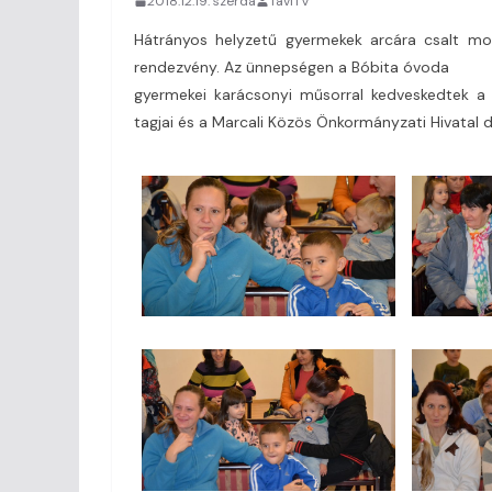
2018.12.19. szerda
TaviTV
Hátrányos helyzetű gyermekek arcára csalt moso
rendezvény. Az ünnepségen a Bóbita óvoda
gyermekei karácsonyi műsorral kedveskedtek a 
tagjai és a Marcali Közös Önkormányzati Hivatal d