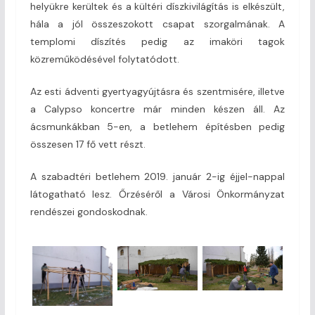
helyükre kerültek és a kültéri díszkivilágítás is elkészült,
hála a jól összeszokott csapat szorgalmának. A
templomi díszítés pedig az imaköri tagok
közreműködésével folytatódott.
Az esti ádventi gyertyagyújtásra és szentmisére, illetve
a Calypso koncertre már minden készen áll. Az
ácsmunkákban 5-en, a betlehem építésben pedig
összesen 17 fő vett részt.
A szabadtéri betlehem 2019. január 2-ig éjjel-nappal
látogatható lesz. Őrzéséről a Városi Önkormányzat
rendészei gondoskodnak.