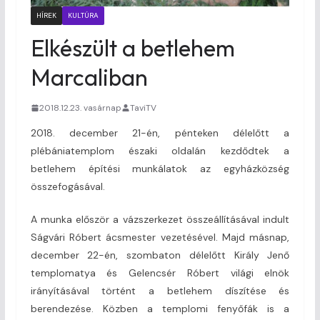
HÍREK
KULTÚRA
Elkészült a betlehem
Marcaliban
2018.12.23. vasárnap
TaviTV
2018. december 21-én, pénteken délelőtt a
plébániatemplom északi oldalán kezdődtek a
betlehem építési munkálatok az egyházközség
összefogásával.
A munka először a vázszerkezet összeállításával indult
Ságvári Róbert ácsmester vezetésével. Majd másnap,
december 22-én, szombaton délelőtt Király Jenő
templomatya és Gelencsér Róbert világi elnök
irányításával történt a betlehem díszítése és
berendezése. Közben a templomi fenyőfák is a