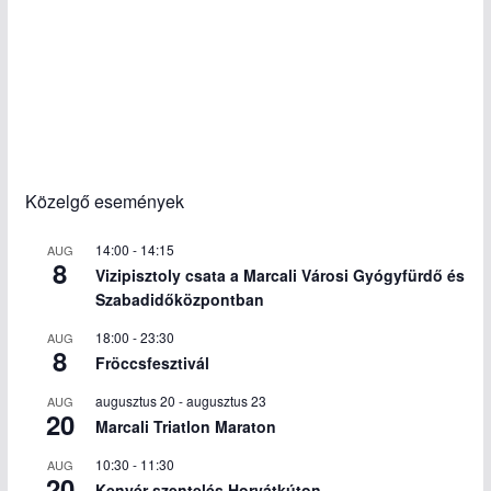
Közelgő események
14:00
-
14:15
AUG
8
Vizipisztoly csata a Marcali Városi Gyógyfürdő és
Szabadidőközpontban
18:00
-
23:30
AUG
8
Fröccsfesztivál
augusztus 20
-
augusztus 23
AUG
20
Marcali Triatlon Maraton
10:30
-
11:30
AUG
20
Kenyér szentelés Horvátkúton