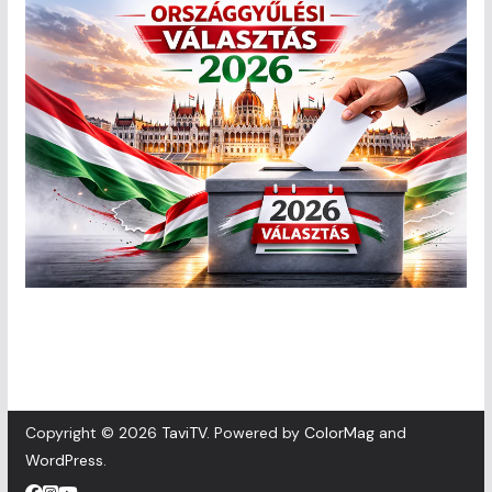
Copyright © 2026
TaviTV
. Powered by
ColorMag
and
WordPress
.