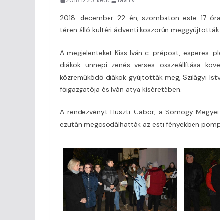
2018.12.25. kedd
TaviTV
2018. december 22-én, szombaton este 17 óra
téren álló kültéri ádventi koszorún meggyújtották 
A megjelenteket Kiss Iván c. prépost, esperes-p
diákok ünnepi zenés-verses összeállítása köve
közreműködő diákok gyújtották meg, Szilágyi Ist
főigazgatója és Iván atya kíséretében.
A rendezvényt Huszti Gábor, a Somogy Megyei Kö
ezután megcsodálhatták az esti fényekben pompáz