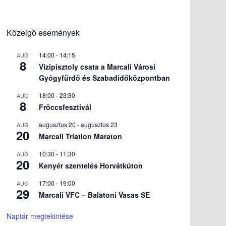
Közelgő események
14:00
-
14:15
AUG
8
Vizipisztoly csata a Marcali Városi
Gyógyfürdő és Szabadidőközpontban
18:00
-
23:30
AUG
8
Fröccsfesztivál
augusztus 20
-
augusztus 23
AUG
20
Marcali Triatlon Maraton
10:30
-
11:30
AUG
20
Kenyér szentelés Horvátkúton
17:00
-
19:00
AUG
29
Marcali VFC – Balatoni Vasas SE
Naptár megtekintése