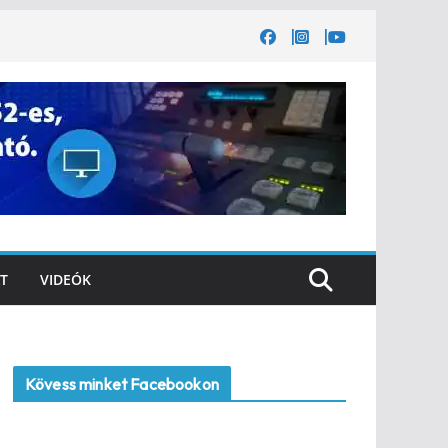
T
VIDEÓK
Kövess minket Facebookon