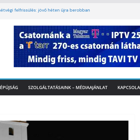
étvégi felfrissülés: jövő héten újra berobban
lomkorlátozás a Rákóczi utcában a hétvégi
miatt
. A 3. kerület TVE csapatát fogadta a
IDEÓ
tette a tűzoltók dolgát Marcalinál
iztonságos közlekedésért, elektromos
ÉPÚJSÁG
SZOLGÁLTATÁSAINK – MÉDIAAJÁNLAT
KAPCSOLA