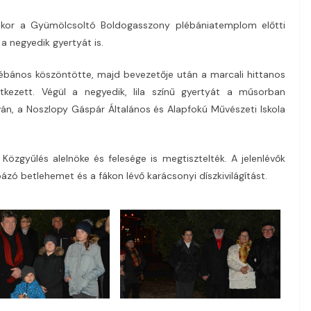
kor a Gyümölcsoltó Boldogasszony plébániatemplom előtti
a negyedik gyertyát is.
lébános köszöntötte, majd bevezetője után a marcali hittanos
tkezett. Végül a negyedik, lila színű gyertyát a műsorban
ván, a Noszlopy Gáspár Általános és Alapfokú Művészeti Iskola
zgyűlés alelnöke és felesége is megtisztelték. A jelenlévők
ó betlehemet és a fákon lévő karácsonyi díszkivilágítást.