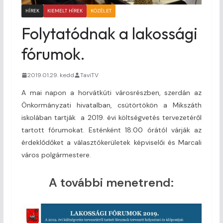
HÍREK
KIEMELT HÍREK
KÖZÉLET
Folytatódnak a lakossági
fórumok.
2019.01.29. kedd
TaviTV
A mai napon a horvátkúti városrészben, szerdán az
Önkormányzati hivatalban, csütörtökön a Mikszáth
iskolában tartják a 2019. évi költségvetés tervezetéről
tartott fórumokat. Esténként 18:00 órától várják az
érdeklődőket a választókerületek képviselői és Marcali
város polgármestere.
A további menetrend: