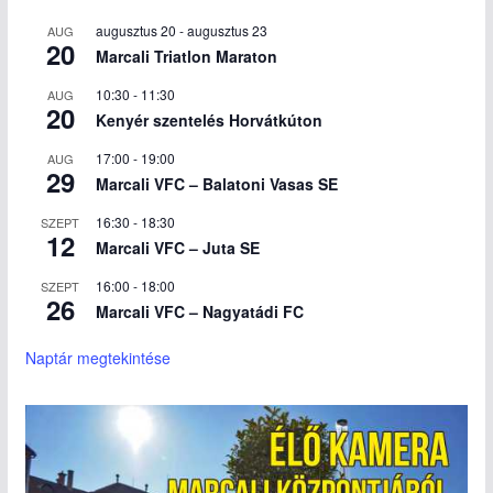
augusztus 20
-
augusztus 23
AUG
20
Marcali Triatlon Maraton
10:30
-
11:30
AUG
20
Kenyér szentelés Horvátkúton
17:00
-
19:00
AUG
29
Marcali VFC – Balatoni Vasas SE
16:30
-
18:30
SZEPT
12
Marcali VFC – Juta SE
16:00
-
18:00
SZEPT
26
Marcali VFC – Nagyatádi FC
Naptár megtekintése