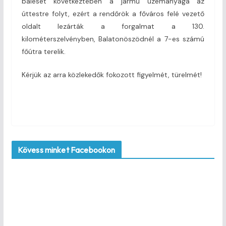
baleset következtében a jármű üzemanyaga az
úttestre folyt, ezért a rendőrök a főváros felé vezető
oldalt lezárták a forgalmat a 130.
kilométerszelvényben, Balatonöszödnél a 7-es számú
főútra terelik.
Kérjük az arra közlekedők fokozott figyelmét, türelmét!
Kövess minket Facebookon