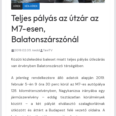
HÍREK
KÉK-HÍREK
Teljes pályás az útzár az
M7-esen,
Balatonszárszónál
2019.02.05. kedd
TaviTV
Közúti közlekedési baleset miatt teljes pályás útlezárás
van érvényben Balatonszárszó térségében.
A jelenleg rendelkezésre álló adatok alapján 2019.
február 5-én 9 óra 30 perc körül az M7-es autópálya
128. kilométerszelvényben, Nagykanizsa irányába egy
járműszerelvény – eddig tisztázatlan körülmények
között – a két pályát elválasztó szalagkorlátnak
ütközött és áttért a Budapest felé vezető oldalra. A