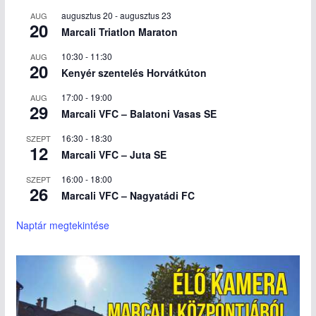
augusztus 20
-
augusztus 23
AUG
20
Marcali Triatlon Maraton
10:30
-
11:30
AUG
20
Kenyér szentelés Horvátkúton
17:00
-
19:00
AUG
29
Marcali VFC – Balatoni Vasas SE
16:30
-
18:30
SZEPT
12
Marcali VFC – Juta SE
16:00
-
18:00
SZEPT
26
Marcali VFC – Nagyatádi FC
Naptár megtekintése