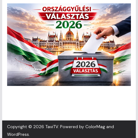
Copyright © 2026
TaviTV
. Powered by
ColorMag
and
WordPress
.