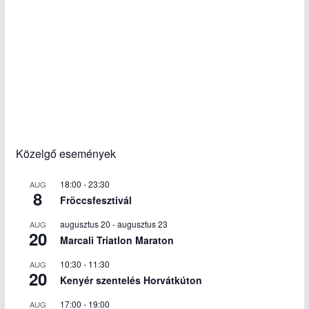
Közelgő események
18:00
-
23:30
AUG
8
Fröccsfesztivál
augusztus 20
-
augusztus 23
AUG
20
Marcali Triatlon Maraton
10:30
-
11:30
AUG
20
Kenyér szentelés Horvátkúton
17:00
-
19:00
AUG