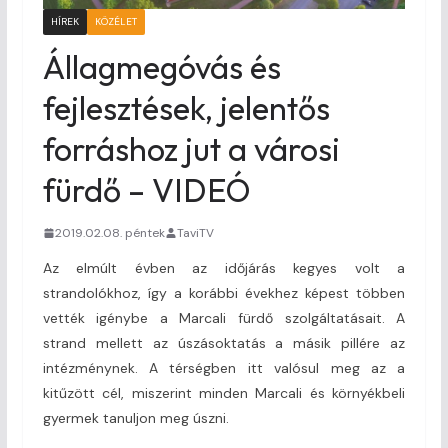
HÍREK
KÖZÉLET
Állagmegóvás és
fejlesztések, jelentős
forráshoz jut a városi
fürdő – VIDEÓ
2019.02.08. péntek
TaviTV
Az elmúlt évben az időjárás kegyes volt a
strandolókhoz, így a korábbi évekhez képest többen
vették igénybe a Marcali fürdő szolgáltatásait. A
strand mellett az úszásoktatás a másik pillére az
intézménynek. A térségben itt valósul meg az a
kitűzött cél, miszerint minden Marcali és környékbeli
gyermek tanuljon meg úszni.