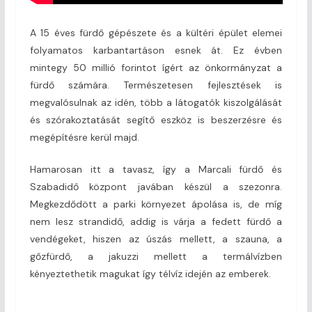
A 15 éves fürdő gépészete és a kültéri épület elemei
folyamatos karbantartáson esnek át. Ez évben
mintegy 50 millió forintot ígért az önkormányzat a
fürdő számára. Természetesen fejlesztések is
megvalósulnak az idén, több a látogatók kiszolgálását
és szórakoztatását segítő eszköz is beszerzésre és
megépítésre kerül majd.
Hamarosan itt a tavasz, így a Marcali fürdő és
Szabadidő központ javában készül a szezonra.
Megkezdődött a parki környezet ápolása is, de míg
nem lesz strandidő, addig is várja a fedett fürdő a
vendégeket, hiszen az úszás mellett, a szauna, a
gőzfürdő, a jakuzzi mellett a termálvízben
kényeztethetik magukat így télvíz idején az emberek.