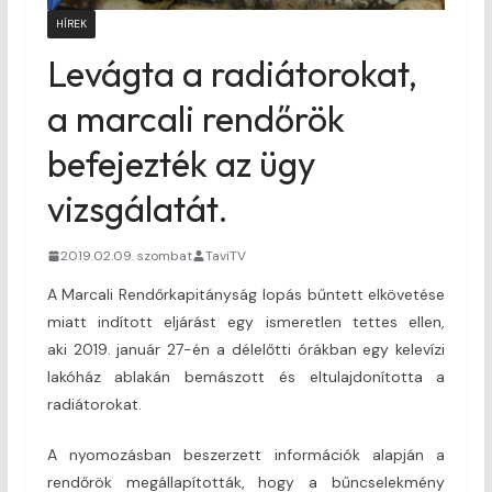
HÍREK
Levágta a radiátorokat,
a marcali rendőrök
befejezték az ügy
vizsgálatát.
2019.02.09. szombat
TaviTV
A Marcali Rendőrkapitányság lopás bűntett elkövetése
miatt indított eljárást egy ismeretlen tettes ellen,
aki 2019. január 27-én a délelőtti órákban egy kelevízi
lakóház ablakán bemászott és eltulajdonította a
radiátorokat.
A nyomozásban beszerzett információk alapján a
rendőrök megállapították, hogy a bűncselekmény